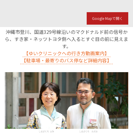
English Page
Google Mapで開く
沖縄市登川、国道329号線沿いのマクドナルド前の信号か
ら、すき家・ネッツトヨタ側へ入るとすぐ目の前に見えま
す。
【ゆいクリニックへの行き方動画案内】
【駐車場・最寄りのバス停など詳細内容】