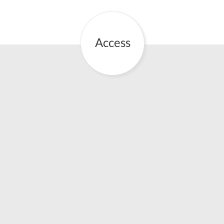
お産について
親と子の結びつき支援
母乳育児
予防接種
その他の診療内容
‘さんルーム’ でさまざまな講座・クラス
遠方にお住まいで当院での出産を希望される方へ
医師プロフィール