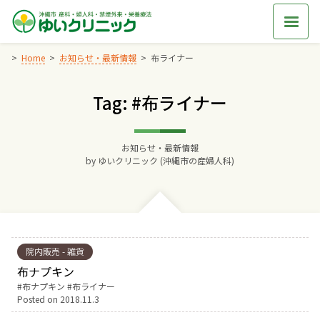
Skip
to
content
Home
お知らせ・最新情報
布ライナー
Tag: #布ライナー
Home
交通アクセス
お知らせ・最新情報
by
ゆいクリニック (沖縄市の産婦人科)
院長からのごあいさつ
ゆいクリニックの経営理念
院内販売 - 雑貨
診療料金
布ナプキン
Tags:
布ナプキン
布ライナー
Posted on
2018.11.3
妊婦健診