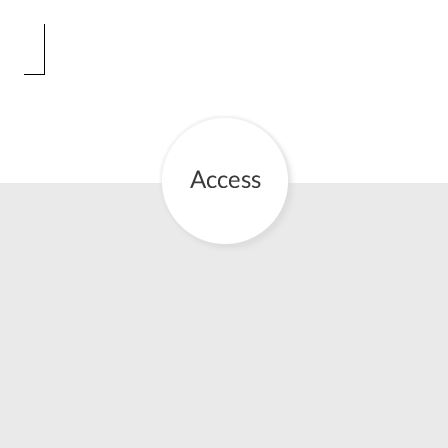
お産について
親と子の結びつき支援
母乳育児
予防接種
その他の診療内容
‘さんルーム’ でさまざまな講座・クラス
遠方にお住まいで当院での出産を希望される方へ
医師プロフィール