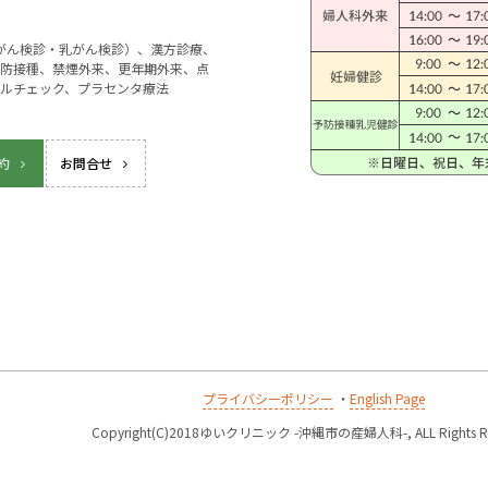
宮がん検診・乳がん検診）、漢方診療、
防接種、禁煙外来、更年期外来、点
ルチェック、プラセンタ療法
約
お問合せ
プライバシーポリシー
・
English Page
k
Copyright(C)2018ゆいクリニック -沖縄市の産婦人科-, ALL Rights Re