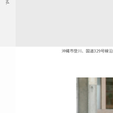
沖縄市登川、国道329号線