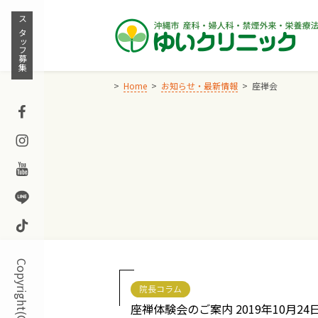
Skip
to
スタッフ募集
content
Home
お知らせ・最新情報
座禅会
Facebook
Instagram
Youtube
Line
TikTok
院長コラム
座禅体験会のご案内 2019年10月24