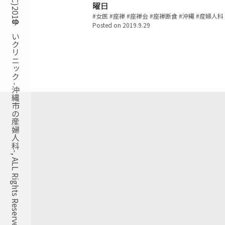
Copyright(C)2018ゆいクリニック -沖縄市の産婦人科-, ALL Rights Reserved.
曜日
Tags:
女医
座禅
座禅会
座禅断食
沖縄
産婦人科
Posted on
2019.9.29