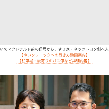
English Page
沿いのマクドナルド前の信号から、すき家・ネッツトヨタ側へ
【ゆいクリニックへの行き方動画案内】
【駐車場・最寄りのバス停など詳細内容】