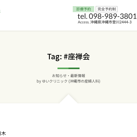
Home
Tag: #座禅会
交通アクセス
お知らせ・最新情報
院長からのごあいさつ
by
ゆいクリニック (沖縄市の産婦人科)
ゆいクリニックの経営理念
診療料金
妊婦健診
日木