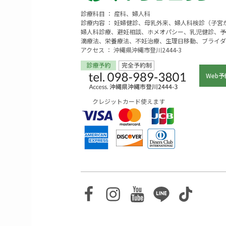
診療科目 ： 産科、婦人科
診療内容 ： 妊婦健診、母乳外来、婦人科検診（子
婦人科診療、避妊相談、ホメオパシー、乳児健診、予
滴療法、栄養療法、不妊治療、生理日移動、ブライダ
アクセス ： 沖縄県沖縄市登川2444-3
Web予
クレジットカード使えます
Facebook
Instagram
Youtube
Line
TikTo