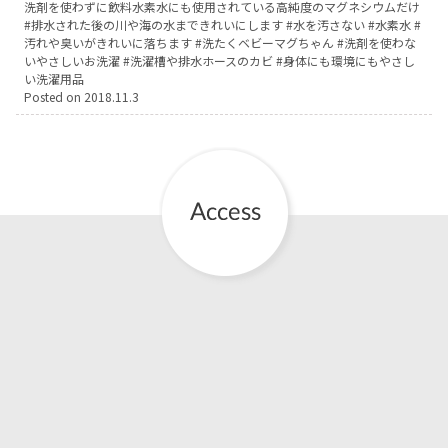
洗剤を使わずに飲料水素水にも使用されている高純度のマグネシウムだけ
排水された後の川や海の水まできれいにします
水を汚さない
水素水
お産について
汚れや臭いがきれいに落ちます
洗たくベビーマグちゃん
洗剤を使わな
いやさしいお洗濯
洗濯槽や排水ホースのカビ
身体にも環境にもやさし
い洗濯用品
親と子の結びつき支援
Posted on
2018.11.3
母乳育児
予防接種
その他の診療内容
‘さんルーム’ でさまざまな講座・クラス
遠方にお住まいで当院での出産を希望される方へ
医師プロフィール