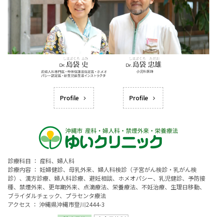
Profile
Profile
診療科目 ： 産科、婦人科
診療内容 ： 妊婦健診、母乳外来、婦人科検診（子宮がん検診・乳がん検
診）、漢方診療、婦人科診療、避妊相談、ホメオパシー、乳児健診、予防接
種、禁煙外来、更年期外来、点滴療法、栄養療法、不妊治療、生理日移動、
ブライダルチェック、プラセンタ療法
アクセス ： 沖縄県沖縄市登川2444-3