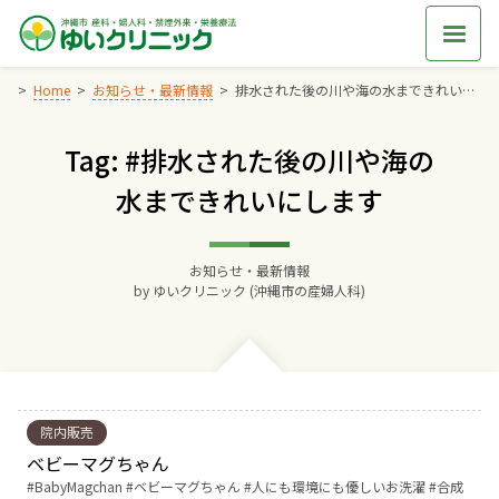
Skip
to
content
Home
お知らせ・最新情報
排水された後の川や海の水まできれいにします
Tag: #排水された後の川や海の
Home
水まできれいにします
交通アクセス
お知らせ・最新情報
院長からのごあいさつ
by
ゆいクリニック (沖縄市の産婦人科)
ゆいクリニックの経営理念
診療料金
院内販売
ベビーマグちゃん
妊婦健診
Tags:
BabyMagchan
ベビーマグちゃん
人にも環境にも優しいお洗濯
合成