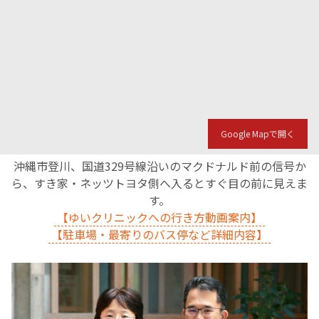
English Page
Google Mapで開く
沖縄市登川、国道329号線沿いのマクドナルド前の信号か
ら、すき家・ネッツトヨタ側へ入るとすぐ目の前に見えま
す。
【ゆいクリニックへの行き方動画案内】
【駐車場・最寄りのバス停など詳細内容】