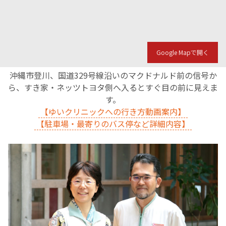
English Page
Google Mapで開く
沖縄市登川、国道329号線沿いのマクドナルド前の信号か
ら、すき家・ネッツトヨタ側へ入るとすぐ目の前に見えま
す。
【ゆいクリニックへの行き方動画案内】
【駐車場・最寄りのバス停など詳細内容】