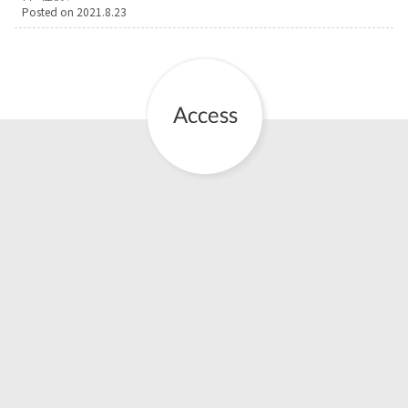
Posted on
2021.8.23
お産について
親と子の結びつき支援
母乳育児
予防接種
その他の診療内容
‘さんルーム’ でさまざまな講座・クラス
遠方にお住まいで当院での出産を希望される方へ
医師プロフィール