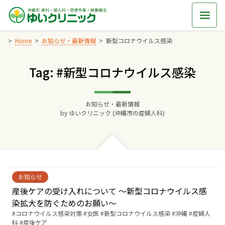
Skip
to
content
Home
お知らせ・最新情報
新型コロナウイルス感染
Tag: #新型コロナウイルス感染
Home
交通アクセス
お知らせ・最新情報
by
ゆいクリニック (沖縄市の産婦人科)
院長からのごあいさつ
ゆいクリニックの経営理念
お知らせ
診療料金
産後ケアの受け入れについて 〜新型コロナウイルス感
染拡大を防ぐためのお願い〜
Tags:
コロナウイルス感染対策
女医
新型コロナウイルス感染
沖縄
産婦人
妊婦健診
科
産後ケア