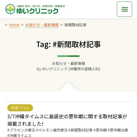
Skip
to
content
Home
お知らせ・最新情報
新聞取材記事
Tag: #新聞取材記事
Home
交通アクセス
お知らせ・最新情報
by
ゆいクリニック (沖縄市の産婦人科)
院長からのごあいさつ
ゆいクリニックの経営理念
院長コラム
診療料金
3/7沖縄タイムスに島袋史の更年期に関する取材記事が
掲載されました!
Tags:
プラセンタ療法
ホルモン補充療法
新聞取材記事
更年期
更年期治療
妊婦健診
沖縄タイムス