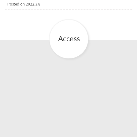
Posted on
2022.3.8
お産について
親と子の結びつき支援
母乳育児
予防接種
その他の診療内容
‘さんルーム’ でさまざまな講座・クラス
遠方にお住まいで当院での出産を希望される方へ
医師プロフィール