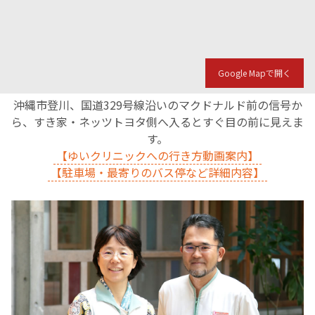
English Page
Google Mapで開く
沖縄市登川、国道329号線沿いのマクドナルド前の信号か
ら、すき家・ネッツトヨタ側へ入るとすぐ目の前に見えま
す。
【ゆいクリニックへの行き方動画案内】
【駐車場・最寄りのバス停など詳細内容】