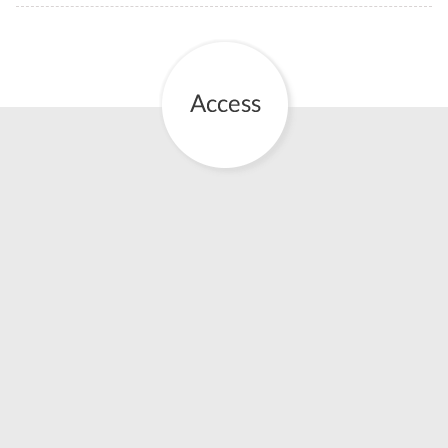
お産について
親と子の結びつき支援
母乳育児
予防接種
その他の診療内容
‘さんルーム’ でさまざまな講座・クラス
遠方にお住まいで当院での出産を希望される方へ
医師プロフィール