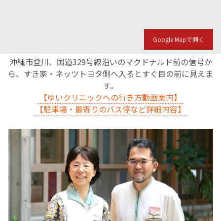
English Page
Google Mapで開く
沖縄市登川、国道329号線沿いのマクドナルド前の信号か
ら、すき家・ネッツトヨタ側へ入るとすぐ目の前に見えま
す。
【ゆいクリニックへの行き方動画案内】
【駐車場・最寄りのバス停など詳細内容】