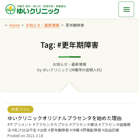
Skip
to
content
Home
お知らせ・最新情報
更年期障害
Tag: #更年期障害
Home
交通アクセス
お知らせ・最新情報
by
ゆいクリニック (沖縄市の産婦人科)
院長からのごあいさつ
ゆいクリニックの経営理念
院長コラム
診療料金
ゆいクリニックオリジナルプラセンタを始めた理由
Tags:
サプリメント
プラセンタカプセル
プラセンタ療法
プラセンタ組織療
法
乳汁分泌不全
女医
更年期障害
沖縄
肝機能障害
自由診療
妊婦健診
Posted on
2021.3.18