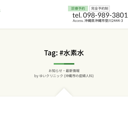
Home
Tag: #水素水
交通アクセス
お知らせ・最新情報
院長からのごあいさつ
by
ゆいクリニック (沖縄市の産婦人科)
ゆいクリニックの経営理念
診療料金
妊婦健診