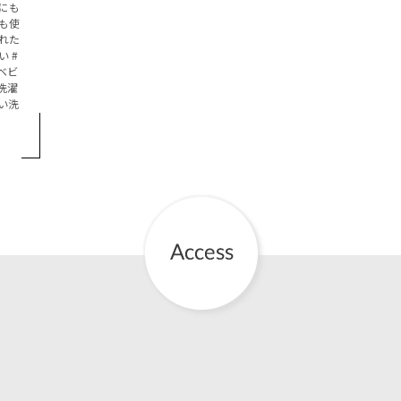
にも
も使
お産について
れた
い
ベビ
親と子の結びつき支援
洗濯
い洗
母乳育児
予防接種
その他の診療内容
‘さんルーム’ でさまざまな講座・クラス
遠方にお住まいで当院での出産を希望される方へ
医師プロフィール