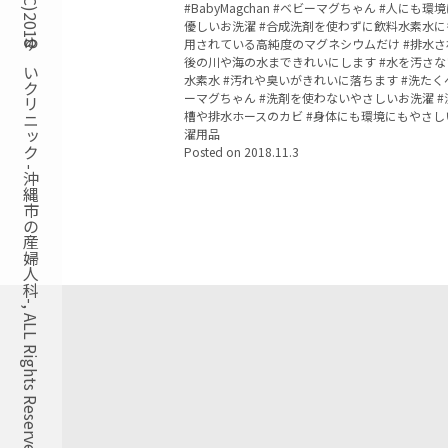
Copyright(C)2018ゆいクリニック -沖縄市の産婦人科-, ALL Rights Reserved.
Tags:
BabyMagchan
ベビーマグちゃん
人にも環境
優しいお洗濯
合成洗剤を使わずに飲料水素水に
用されている高純度のマグネシウムだけ
排水さ
後の川や海の水まできれいにします
水を汚さな
水素水
汚れや臭いがきれいに落ちます
洗たく
ーマグちゃん
洗剤を使わないやさしいお洗濯
槽や排水ホースのカビ
身体にも環境にもやさし
濯用品
Posted on
2018.11.3