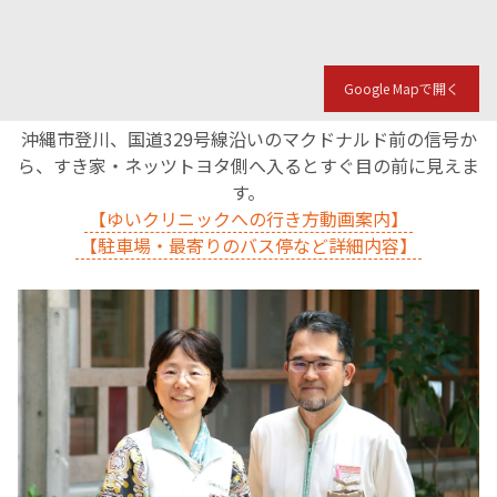
English Page
Google Mapで開く
沖縄市登川、国道329号線沿いのマクドナルド前の信号か
ら、すき家・ネッツトヨタ側へ入るとすぐ目の前に見えま
す。
【ゆいクリニックへの行き方動画案内】
【駐車場・最寄りのバス停など詳細内容】