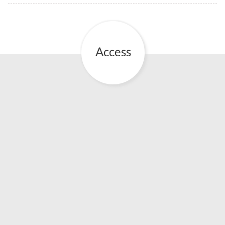
お産について
親と子の結びつき支援
母乳育児
予防接種
その他の診療内容
‘さんルーム’ でさまざまな講座・クラス
遠方にお住まいで当院での出産を希望される方へ
医師プロフィール