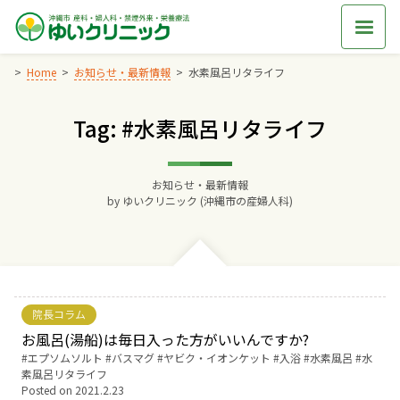
Skip
to
content
Home
お知らせ・最新情報
水素風呂リタライフ
Tag: #水素風呂リタライフ
Home
交通アクセス
お知らせ・最新情報
by
ゆいクリニック (沖縄市の産婦人科)
院長からのごあいさつ
ゆいクリニックの経営理念
院長コラム
診療料金
お風呂(湯船)は毎日入った方がいいんですか?
Tags:
エプソムソルト
バスマグ
ヤビク・イオンケット
入浴
水素風呂
水
素風呂リタライフ
妊婦健診
Posted on
2021.2.23