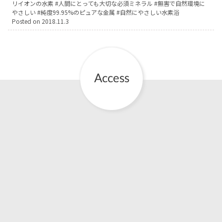
リイオンの水素
人間にとっても大切な必須ミネラル
無害で自然環境に
やさしい
純度99.95%のピュアな金属
自然にやさしい水素浴
お産について
Posted on
2018.11.3
親と子の結びつき支援
母乳育児
予防接種
その他の診療内容
‘さんルーム’ でさまざまな講座・クラス
遠方にお住まいで当院での出産を希望される方へ
医師プロフィール