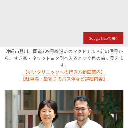
English Page
Google Mapで開く
沖縄市登川、国道329号線沿いのマクドナルド前の信号か
ら、すき家・ネッツトヨタ側へ入るとすぐ目の前に見えま
す。
【ゆいクリニックへの行き方動画案内】
【駐車場・最寄りのバス停など詳細内容】