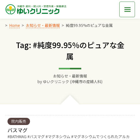
Skip
to
content
Home
お知らせ・最新情報
純度99.95%のピュアな金属
Tag: #純度99.95%のピュアな金
Home
属
交通アクセス
お知らせ・最新情報
院長からのごあいさつ
by
ゆいクリニック (沖縄市の産婦人科)
ゆいクリニックの経営理念
診療料金
院内販売
バスマグ
妊婦健診
Tags:
BATHMAG
バスマグ
マグネシウム
マグネシウムでつくられたアルカ