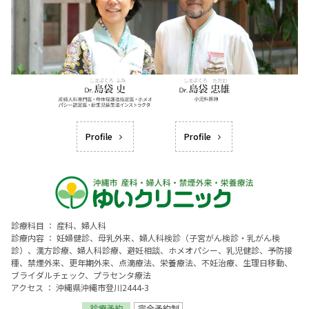
Profile
Profile
診療科目 ： 産科、婦人科
診療内容 ： 妊婦健診、母乳外来、婦人科検診（子宮がん検診・乳がん検
診）、漢方診療、婦人科診療、避妊相談、ホメオパシー、乳児健診、予防接
種、禁煙外来、更年期外来、点滴療法、栄養療法、不妊治療、生理日移動、
ブライダルチェック、プラセンタ療法
アクセス ： 沖縄県沖縄市登川2444-3