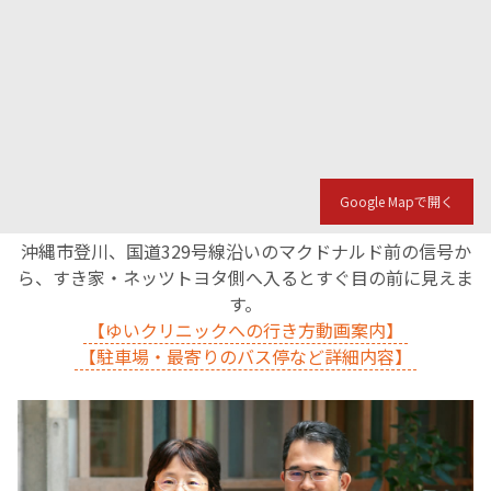
English Page
Google Mapで開く
沖縄市登川、国道329号線沿いのマクドナルド前の信号か
ら、すき家・ネッツトヨタ側へ入るとすぐ目の前に見えま
す。
【ゆいクリニックへの行き方動画案内】
【駐車場・最寄りのバス停など詳細内容】