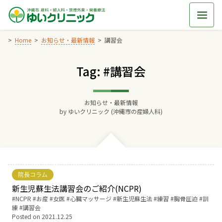
Skip
to
content
Home
お知らせ・最新情報
講習会
Tag: #講習会
Home
交通アクセス
お知らせ・最新情報
by
ゆいクリニック (沖縄市の産婦人科)
院長からのごあいさつ
ゆいクリニックの経営理念
院長コラム
診療料金
新生児蘇生法講習会のご紹介(NCPR)
Tags:
NCPR
お産
女医
心臓マッサージ
新生児蘇生法
練習
胸骨圧迫
訓
練
講習会
妊婦健診
Posted on
2021.12.25