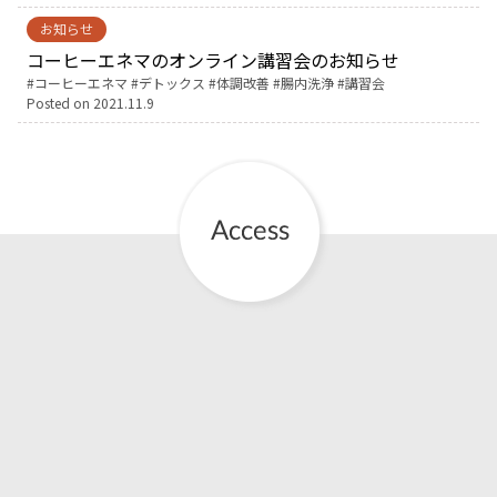
お知らせ
お産について
コーヒーエネマのオンライン講習会のお知らせ
Tags:
コーヒーエネマ
デトックス
体調改善
腸内洗浄
講習会
Posted on
2021.11.9
親と子の結びつき支援
母乳育児
予防接種
その他の診療内容
‘さんルーム’ でさまざまな講座・クラス
遠方にお住まいで当院での出産を希望される方へ
医師プロフィール