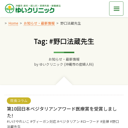
Skip
to
content
Home
お知らせ・最新情報
野口法蔵先生
Tag: #野口法蔵先生
Home
交通アクセス
お知らせ・最新情報
by
ゆいクリニック (沖縄市の産婦人科)
院長からのごあいさつ
ゆいクリニックの経営理念
院長コラム
診療料金
第10回日本ベジタリアンアワード医療賞を受賞しまし
た!
Tags:
いけやれいこ
ヴィーガン対応
ベジタリアン
ローフード
坐禅
野口
妊婦健診
法蔵先生