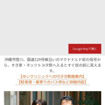
English Page
Google Mapで開く
沖縄市登川、国道329号線沿いのマクドナルド前の信号か
ら、すき家・ネッツトヨタ側へ入るとすぐ目の前に見えま
す。
【ゆいクリニックへの行き方動画案内】
【駐車場・最寄りのバス停など詳細内容】