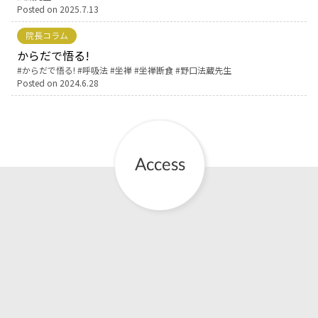
Posted on
2025.7.13
お産について
院長コラム
からだで悟る!
親と子の結びつき支援
Tags:
からだで悟る!
呼吸法
坐禅
坐禅断食
野口法蔵先生
Posted on
2024.6.28
母乳育児
予防接種
その他の診療内容
‘さんルーム’ でさまざまな講座・クラス
遠方にお住まいで当院での出産を希望される方へ
医師プロフィール