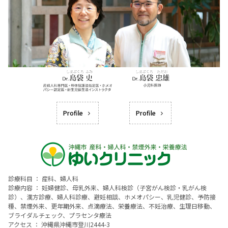
Profile
Profile
診療科目 ： 産科、婦人科
診療内容 ： 妊婦健診、母乳外来、婦人科検診（子宮がん検診・乳がん検
診）、漢方診療、婦人科診療、避妊相談、ホメオパシー、乳児健診、予防接
種、禁煙外来、更年期外来、点滴療法、栄養療法、不妊治療、生理日移動、
ブライダルチェック、プラセンタ療法
アクセス ： 沖縄県沖縄市登川2444-3