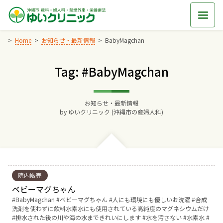
Skip
to
content
Home
お知らせ・最新情報
BabyMagchan
Tag: #BabyMagchan
Home
交通アクセス
お知らせ・最新情報
by
ゆいクリニック (沖縄市の産婦人科)
院長からのごあいさつ
ゆいクリニックの経営理念
院内販売
診療料金
ベビーマグちゃん
Tags:
BabyMagchan
ベビーマグちゃん
人にも環境にも優しいお洗濯
合成
洗剤を使わずに飲料水素水にも使用されている高純度のマグネシウムだけ
妊婦健診
排水された後の川や海の水まできれいにします
水を汚さない
水素水