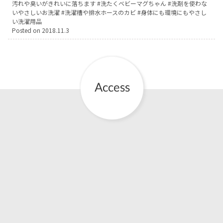
汚れや臭いがきれいに落ちます
洗たくベビーマグちゃん
洗剤を使わな
いやさしいお洗濯
洗濯槽や排水ホースのカビ
身体にも環境にもやさし
お産について
い洗濯用品
Posted on
2018.11.3
親と子の結びつき支援
母乳育児
予防接種
その他の診療内容
‘さんルーム’ でさまざまな講座・クラス
遠方にお住まいで当院での出産を希望される方へ
医師プロフィール