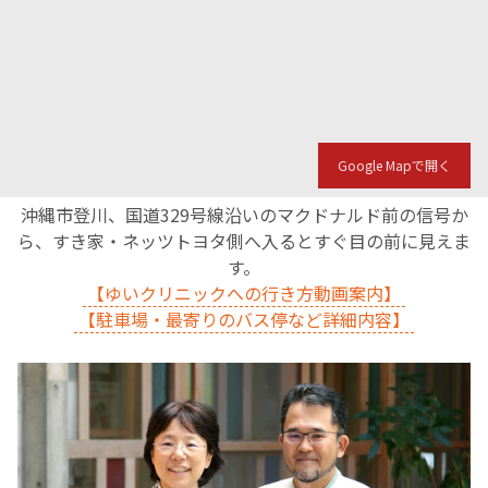
English Page
Google Mapで開く
沖縄市登川、国道329号線沿いのマクドナルド前の信号か
ら、すき家・ネッツトヨタ側へ入るとすぐ目の前に見えま
す。
【ゆいクリニックへの行き方動画案内】
【駐車場・最寄りのバス停など詳細内容】