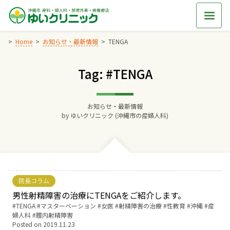
Skip
to
content
Home
お知らせ・最新情報
TENGA
Tag: #TENGA
Home
交通アクセス
お知らせ・最新情報
by
ゆいクリニック (沖縄市の産婦人科)
院長からのごあいさつ
ゆいクリニックの経営理念
院長コラム
診療料金
男性射精障害の治療にTENGAをご紹介します。
Tags:
TENGA
マスターベーション
女医
射精障害の治療
性教育
沖縄
産
婦人科
膣内射精障害
妊婦健診
Posted on
2019.11.23