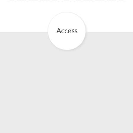
お産について
親と子の結びつき支援
母乳育児
予防接種
その他の診療内容
‘さんルーム’ でさまざまな講座・クラス
遠方にお住まいで当院での出産を希望される方へ
医師プロフィール