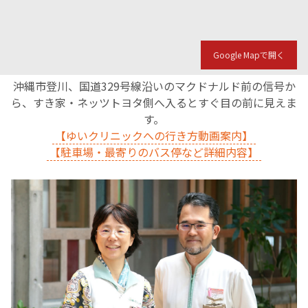
English Page
Google Mapで開く
沖縄市登川、国道329号線沿いのマクドナルド前の信号か
ら、すき家・ネッツトヨタ側へ入るとすぐ目の前に見えま
す。
【ゆいクリニックへの行き方動画案内】
【駐車場・最寄りのバス停など詳細内容】