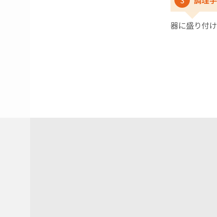
3
調理手
器に盛り付け