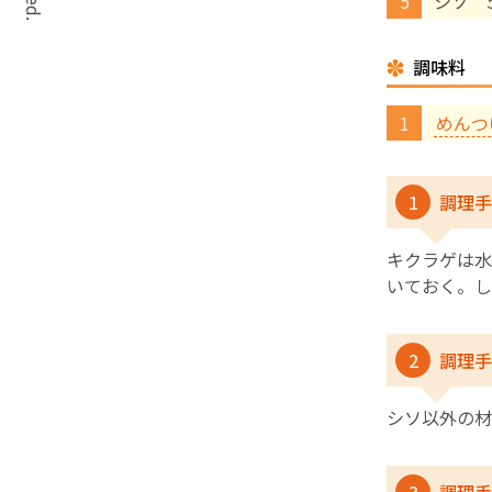
シソ 
調味料
めんつ
1
調理手
キクラゲは水
いておく。し
2
調理手
シソ以外の材