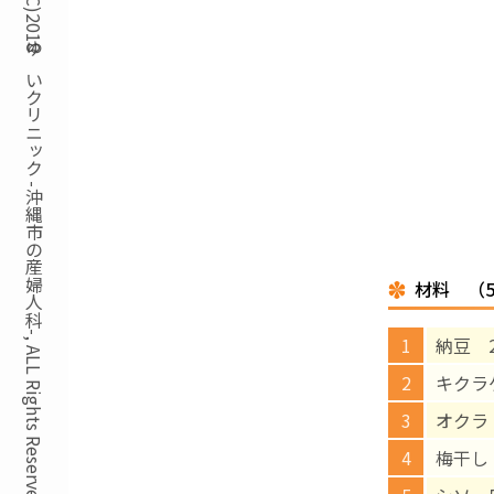
Copyright(C)2018ゆいクリニック -沖縄市の産婦人科-, ALL Rights Reserved.
材料 （
納豆 2
キクラ
オクラ
梅干し