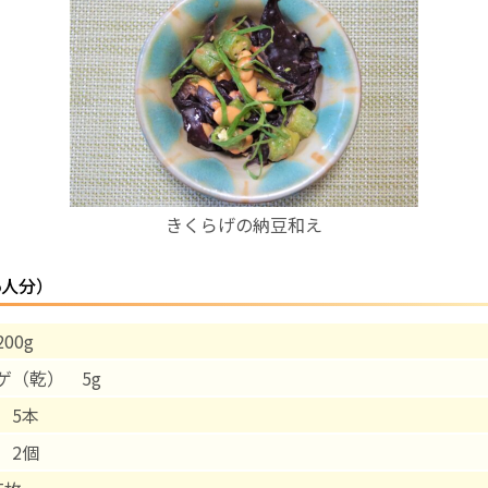
お産について
親と子の結びつき支援
母乳育児
きくらげの納豆和え
予防接種
5人分）
その他の診療内容
00g
‘さんルーム’ でさまざまな講座・クラス
ゲ（乾） 5g
遠方にお住まいで当院での出産を希望される方へ
 5本
 2個
医師プロフィール