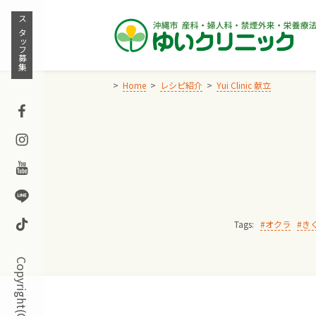
Skip
to
スタッフ募集
content
Home
レシピ紹介
Yui Clinic 献立
Facebook
Instagram
Youtube
Line
TikTok
Tags:
オクラ
き