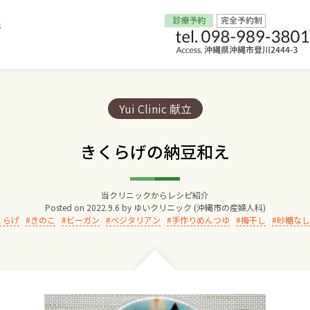
Home
Categories:
Yui Clinic 献立
交通アクセス
きくらげの納豆和え
院長からのごあいさつ
当クリニックからレシピ紹介
Posted on
2022.9.6
by
ゆいクリニック (沖縄市の産婦人科)
ゆいクリニックの経営理念
くらげ
きのこ
ビーガン
ベジタリアン
手作りめんつゆ
梅干し
砂糖なし
診療料金
妊婦健診