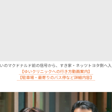
沿いのマクドナルド前の信号から、すき家・ネッツトヨタ側へ
【ゆいクリニックへの行き方動画案内】
【駐車場・最寄りのバス停など詳細内容】