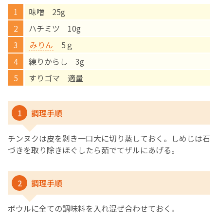
味噌 25g
English Page
ハチミツ 10g
みりん
5ｇ
練りからし 3g
すりゴマ 適量
1
調理手順
チンヌクは皮を剝き一口大に切り蒸しておく。しめじは石
づきを取り除きほぐしたら茹でてザルにあげる。
2
調理手順
ボウルに全ての調味料を入れ混ぜ合わせておく。