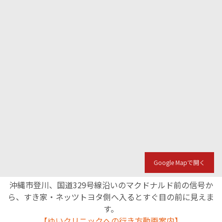
Google Mapで開く
沖縄市登川、国道329号線沿いのマクドナルド前の信号か
ら、すき家・ネッツトヨタ側へ入るとすぐ目の前に見えま
す。
【ゆいクリニックへの行き方動画案内】