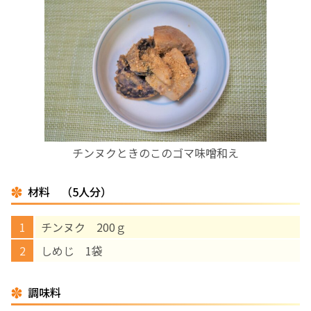
お産について
親と子の結びつき支援
母乳育児
予防接種
チンヌクときのこのゴマ味噌和え
その他の診療内容
材料 （5人分）
‘さんルーム’ でさまざまな講座・クラス
チンヌク 200ｇ
しめじ 1袋
遠方にお住まいで当院での出産を希望される方へ
調味料
医師プロフィール