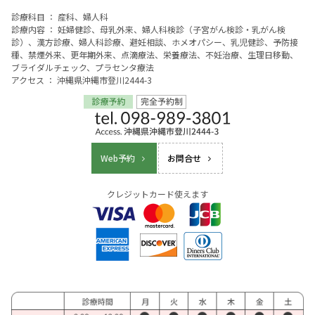
診療科目 ： 産科、婦人科
診療内容 ： 妊婦健診、母乳外来、婦人科検診（子宮がん検診・乳がん検
診）、漢方診療、婦人科診療、避妊相談、ホメオパシー、乳児健診、予防接
種、禁煙外来、更年期外来、点滴療法、栄養療法、不妊治療、生理日移動、
ブライダルチェック、プラセンタ療法
アクセス ： 沖縄県沖縄市登川2444-3
Web予約
お問合せ
クレジットカード使えます