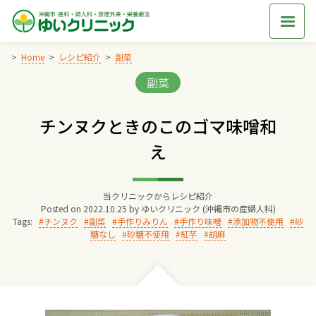
Skip
to
content
Home
レシピ紹介
副菜
Categories:
副菜
Home
チンヌクときのこのゴマ味噌和
交通アクセス
え
院長からのごあいさつ
当クリニックからレシピ紹介
Posted on
2022.10.25
by
ゆいクリニック (沖縄市の産婦人科)
ゆいクリニックの経営理念
Tags:
チンヌク
副菜
手作りみりん
手作り味噌
添加物不使用
砂
糖なし
砂糖不使用
紅芋
胡麻
診療料金
妊婦健診