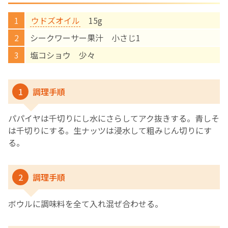
ウドズオイル
15g
English Page
シークワーサー果汁 小さじ1
塩コショウ 少々
1
調理手順
パパイヤは千切りにし水にさらしてアク抜きする。青しそ
は千切りにする。生ナッツは浸水して粗みじん切りにす
る。
2
調理手順
ボウルに調味料を全て入れ混ぜ合わせる。