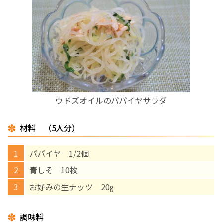
お産について
親と子の結びつき支援
母乳育児
ウドズオイルのパパイヤサラダ
予防接種
材料 （5人分）
その他の診療内容
パパイヤ 1/2個
‘さんルーム’ でさまざまな講座・クラス
青しそ 10枚
お好みの生ナッツ 20g
遠方にお住まいで当院での出産を希望される方へ
調味料
医師プロフィール