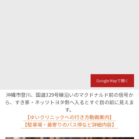
Google Mapで開く
沖縄市登川、国道329号線沿いのマクドナルド前の信号か
ら、すき家・ネッツトヨタ側へ入るとすぐ目の前に見えま
す。
【ゆいクリニックへの行き方動画案内】
【駐車場・最寄りのバス停など詳細内容】