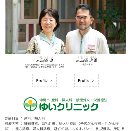
Profile
Profile
診療科目 ： 産科、婦人科
診療内容 ： 妊婦健診、母乳外来、婦人科検診（子宮がん検診・乳がん検
診）、漢方診療、婦人科診療、避妊相談、ホメオパシー、乳児健診、予防接