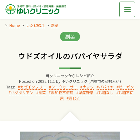
Skip
to
content
Home
レシピ紹介
副菜
Categories:
副菜
Home
ウドズオイルのパパイヤサラダ
交通アクセス
当クリニックからレシピ紹介
院長からのごあいさつ
Posted on
2022.11.1
by
ゆいクリニック (沖縄市の産婦人科)
Tags:
カゼインフリー
シークヮーサー
ナッツ
パパイヤ
ビーガン
ベジタリアン
副菜
添加物不使用
県産野菜
砂糖なし
砂糖不使
ゆいクリニックの経営理念
用
青じそ
診療料金
妊婦健診