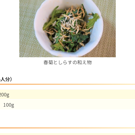
お産について
親と子の結びつき支援
母乳育児
春菊としらすの和え物
予防接種
5人分）
その他の診療内容
00g
‘さんルーム’ でさまざまな講座・クラス
100g
遠方にお住まいで当院での出産を希望される方へ
医師プロフィール