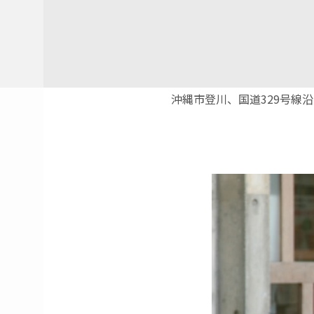
沖縄市登川、国道329号線