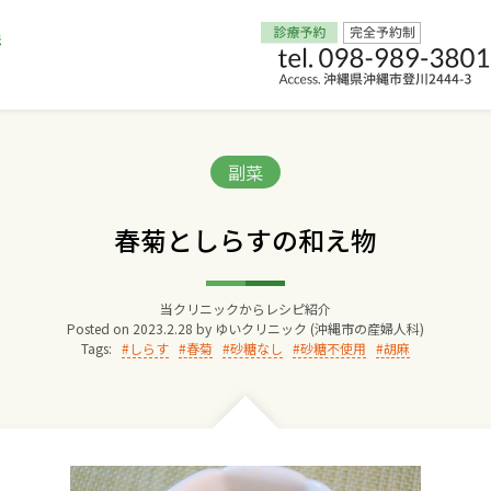
Home
Categories:
副菜
交通アクセス
春菊としらすの和え物
院長からのごあいさつ
当クリニックからレシピ紹介
Posted on
2023.2.28
by
ゆいクリニック (沖縄市の産婦人科)
ゆいクリニックの経営理念
Tags:
しらす
春菊
砂糖なし
砂糖不使用
胡麻
診療料金
妊婦健診