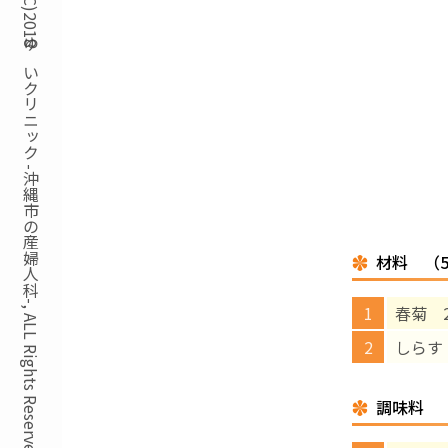
Copyright(C)2018ゆいクリニック -沖縄市の産婦人科-, ALL Rights Reserved.
材料 （
春菊 2
しらす 
調味料