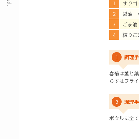
すりゴ
醤油 
ごま油
練りご
1
調理手
春菊は茎と葉
らすはフラ
2
調理手
ボウルに全て