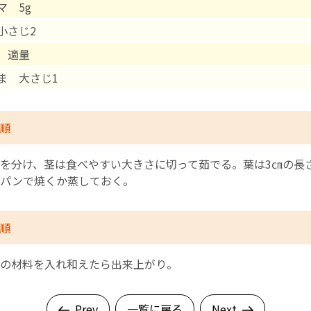
マ 5g
小さじ2
English Page
 適量
ま 大さじ1
順
を分け、茎は食べやすい大きさに切って茹でる。葉は3㎝の長
イパンで焼くか蒸しておく。
順
の材料を入れ和えたら出来上がり。
Prev
一覧に戻る
Next