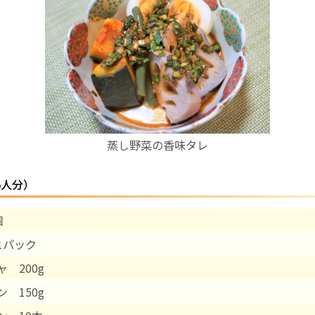
お産について
親と子の結びつき支援
母乳育児
蒸し野菜の香味タレ
予防接種
5人分）
その他の診療内容
個
‘さんルーム’ でさまざまな講座・クラス
1パック
遠方にお住まいで当院での出産を希望される方へ
 200g
 150g
医師プロフィール