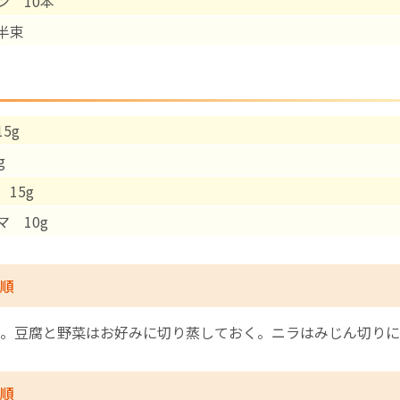
ン 10本
半束
English Page
5g
g
15g
マ 10g
順
。豆腐と野菜はお好みに切り蒸しておく。ニラはみじん切りに
順