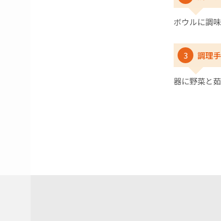
ボウルに調味
3
調理手
器に野菜と茹