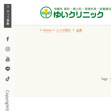
Skip
to
スタッフ募集
content
Home
レシピ紹介
主食
Facebook
Instagram
Youtube
Line
TikTok
Tags: