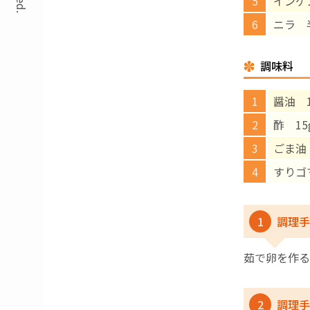
インゲ
ニラ 
調味料
醤油 1
酢 15
ごま油 
すりゴ
1
調理手
茹で卵を作る
2
調理手