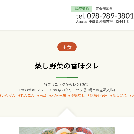
Home
Categories:
主食
交通アクセス
蒸し野菜の香味タレ
院長からのごあいさつ
当クリニックからレシピ紹介
Posted on
2023.3.6
by
ゆいクリニック (沖縄市の産婦人科)
ゆいクリニックの経営理念
いんげん
れんこん
南瓜
木綿豆腐
砂糖なし
砂糖不使用
蒸し野菜
診療料金
妊婦健診