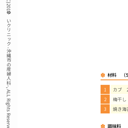
Copyright(C)2018ゆいクリニック -沖縄市の産婦人科-, ALL Rights Reserved.
材料 （
カブ 2
梅干し
焼き海
調味料