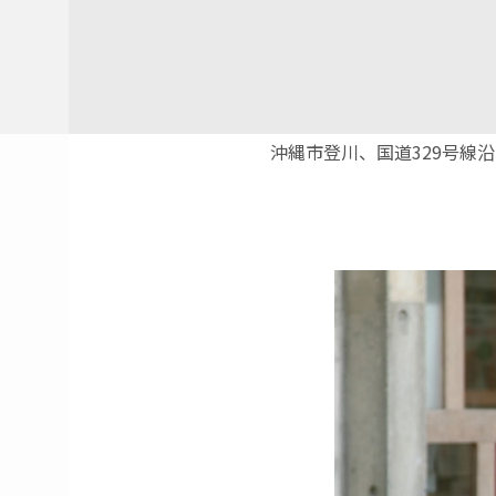
沖縄市登川、国道329号線