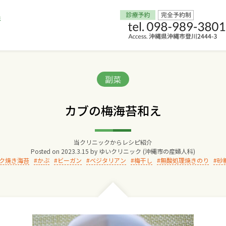
Home
Categories:
副菜
交通アクセス
カブの梅海苔和え
院長からのごあいさつ
当クリニックからレシピ紹介
Posted on
2023.3.15
by
ゆいクリニック (沖縄市の産婦人科)
ゆいクリニックの経営理念
ク焼き海苔
かぶ
ビーガン
ベジタリアン
梅干し
無酸処理焼きのり
砂
診療料金
妊婦健診