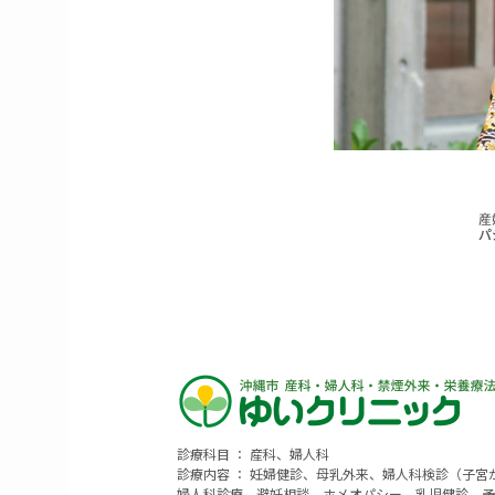
診療科目 ： 産科、婦人科
診療内容 ： 妊婦健診、母乳外来、婦人科検診（子
婦人科診療、避妊相談、ホメオパシー、乳児健診、予