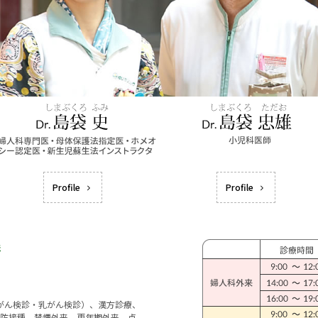
Profile
Profile
宮がん検診・乳がん検診）、漢方診療、
防接種、禁煙外来、更年期外来、点