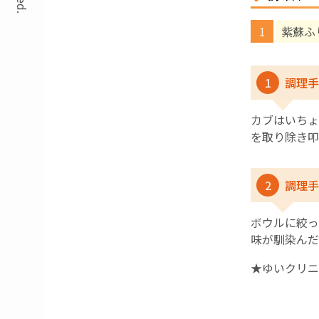
紫蘇ふ
1
調理手
カブはいちょ
を取り除き叩
2
調理手
ボウルに絞っ
味が馴染んだ
★ゆいクリニ