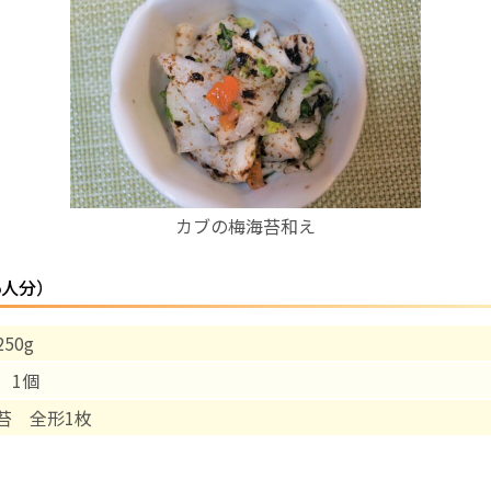
お産について
親と子の結びつき支援
母乳育児
カブの梅海苔和え
予防接種
5人分）
その他の診療内容
50g
‘さんルーム’ でさまざまな講座・クラス
 1個
遠方にお住まいで当院での出産を希望される方へ
苔 全形1枚
医師プロフィール