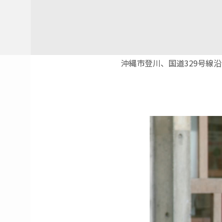
沖縄市登川、国道329号線