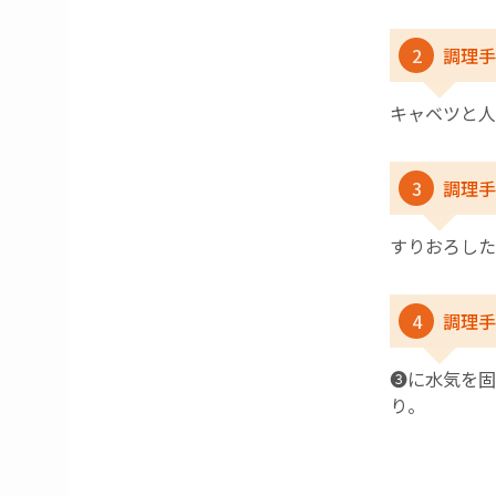
2
調理手
キャベツと人
3
調理手
すりおろした
4
調理手
❸に水気を固
り。