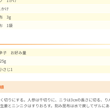
ク 1かけ
1かけ
English Page
布 3g
お 1袋
辛子 お好み量
5g
小さじ1
順
く切りにする。人参は千切りに、ニラは3㎝の長さに切る、り
生姜とニンニクはすりおろす。刻み昆布は水で戻してザルにあ