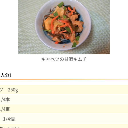
お産について
親と子の結びつき支援
母乳育児
キャベツの甘酒キムチ
予防接種
5人分）
その他の診療内容
 250g
‘さんルーム’ でさまざまな講座・クラス
/4本
遠方にお住まいで当院での出産を希望される方へ
/4束
1/4個
医師プロフィール