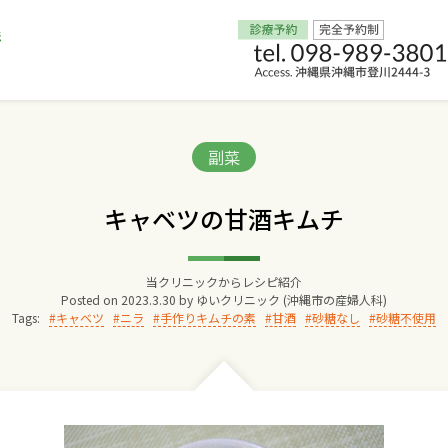
Home
Categories:
副菜
交通アクセス
キャベツの甘酒キムチ
院長からのごあいさつ
当クリニックからレシピ紹介
Posted on
2023.3.30
by
ゆいクリニック (沖縄市の産婦人科)
ゆいクリニックの経営理念
Tags:
キャベツ
ニラ
手作りキムチの素
甘酒
砂糖なし
砂糖不使用
診療料金
妊婦健診