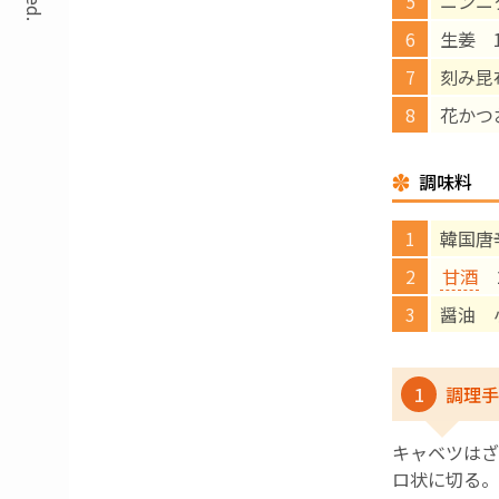
ニンニ
生姜 
刻み昆
花かつ
調味料
韓国唐
甘酒
2
醤油 
1
調理手
キャベツはざ
ロ状に切る。