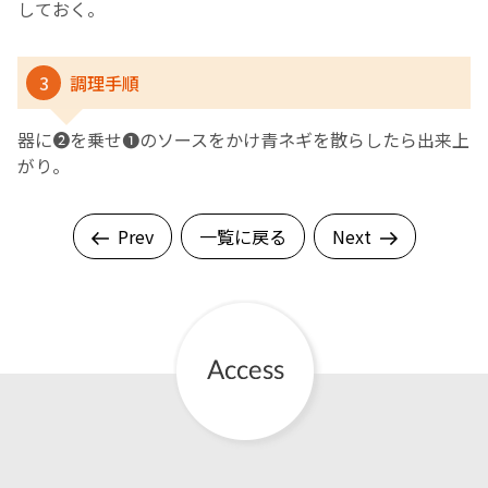
しておく。
3
調理手順
器に❷を乗せ❶のソースをかけ青ネギを散らしたら出来上
がり。
Prev
一覧に戻る
Next