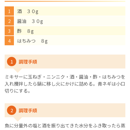
酒 ３０g
English Page
醤油 ３０g
酢 ８g
はちみつ ８g
1
調理手順
ミキサーに玉ねぎ・ニンニク・酒・醤油・酢・はちみつを
入れ攪拌したら鍋に移し火にかけに詰める。青ネギは小口
切りにする。
2
調理手順
魚に分量外の塩と酒を振り出てきた水分をふき取ったら蒸