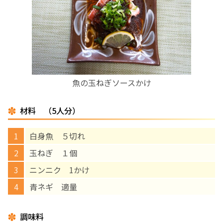
お産について
親と子の結びつき支援
母乳育児
魚の玉ねぎソースかけ
予防接種
材料 （5人分）
その他の診療内容
白身魚 ５切れ
玉ねぎ １個
‘さんルーム’ でさまざまな講座・クラス
ニンニク 1かけ
青ネギ 適量
遠方にお住まいで当院での出産を希望される方へ
調味料
医師プロフィール