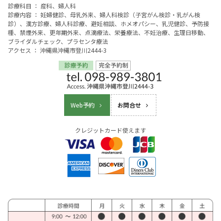
診療科目 ： 産科、婦人科
診療内容 ： 妊婦健診、母乳外来、婦人科検診（子宮がん検診・乳がん検
診）、漢方診療、婦人科診療、避妊相談、ホメオパシー、乳児健診、予防接
種、禁煙外来、更年期外来、点滴療法、栄養療法、不妊治療、生理日移動、
ブライダルチェック、プラセンタ療法
アクセス ： 沖縄県沖縄市登川2444-3
Web予約
お問合せ
クレジットカード使えます