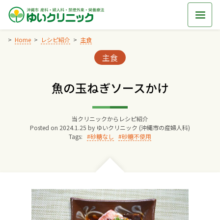
Skip
to
content
Home
レシピ紹介
主食
Categories:
主食
Home
魚の玉ねぎソースかけ
交通アクセス
当クリニックからレシピ紹介
院長からのごあいさつ
Posted on
2024.1.25
by
ゆいクリニック (沖縄市の産婦人科)
Tags:
砂糖なし
砂糖不使用
ゆいクリニックの経営理念
診療料金
妊婦健診