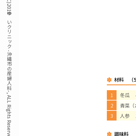
Copyright(C)2018ゆいクリニック -沖縄市の産婦人科-, ALL Rights Reserved.
材料 （
冬瓜 
青菜（
人参 
調味料