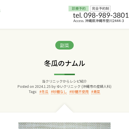
Home
Categories:
副菜
交通アクセス
冬瓜のナムル
院長からのごあいさつ
当クリニックからレシピ紹介
Posted on
2024.1.25
by
ゆいクリニック (沖縄市の産婦人科)
ゆいクリニックの経営理念
Tags:
冬瓜
砂糖なし
砂糖不使用
青菜
診療料金
妊婦健診