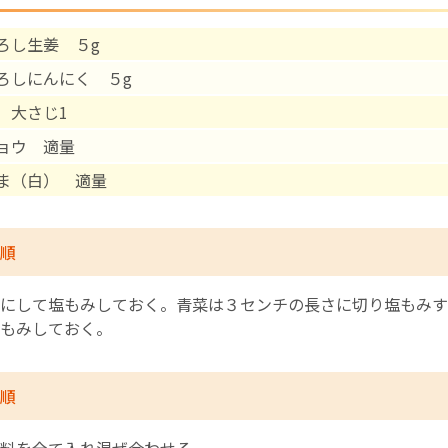
ろし生姜 ５g
English Page
ろしにんにく ５g
 大さじ1
ョウ 適量
ま（白） 適量
順
にして塩もみしておく。青菜は３センチの長さに切り塩もみす
もみしておく。
順