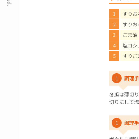
すりお
すりお
ごま油
塩コシ
すりご
1
調理手
冬瓜は薄切り
切りにして塩
1
調理手