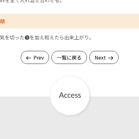
料を全て入れ混ぜ合わせる。
順
気を切った❶を加え和えたら出来上がり。
Prev
一覧に戻る
Next