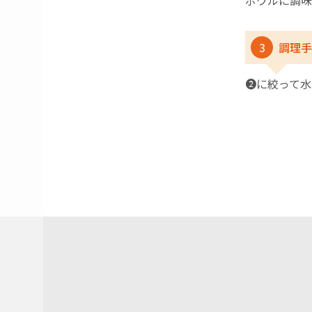
ボウルに調味
3
調理手
❷に絞って水