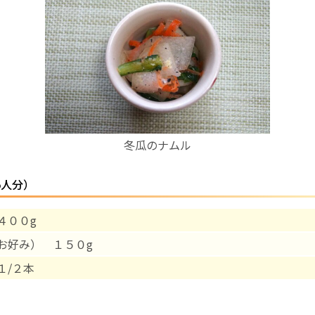
お産について
親と子の結びつき支援
母乳育児
冬瓜のナムル
予防接種
5人分）
その他の診療内容
４００g
‘さんルーム’ でさまざまな講座・クラス
お好み） １５０g
遠方にお住まいで当院での出産を希望される方へ
１/２本
医師プロフィール