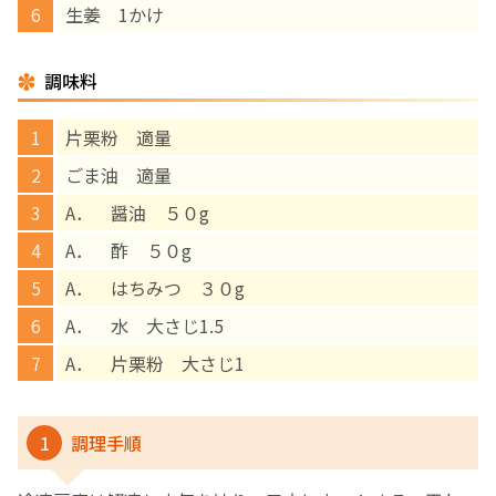
生姜 1かけ
English Page
調味料
片栗粉 適量
ごま油 適量
A． 醤油 ５０g
A． 酢 ５０g
A． はちみつ ３０g
A． 水 大さじ1.5
A． 片栗粉 大さじ1
1
調理手順