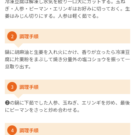
冷凍豆腐は解凍し水気を絞り一口大にカットする。玉ね
ぎ・人参・ピーマン・エリンギはお好みに切っておく。生
姜はみじん切りにする。人参は軽く茹でる。
2
調理手順
鍋に胡麻油と生姜を入れ火にかけ、香りが立ったら冷凍豆
腐に片栗粉をまぶして焼き分量外の塩コショウを振って一
旦取り出す。
3
調理手順
❷の鍋に下茹でした人参、玉ねぎ、エリンギを炒め、最後
にピーマンをさっと炒め合わせる。
4
調理手順