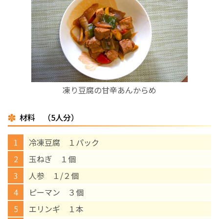
お産について
親と子の結びつき支援
母乳育児
凍り豆腐の甘辛あんからめ
予防接種
材料 （5人分）
その他の診療内容
冷凍豆腐 １パック
‘さんルーム’ でさまざまな講座・クラス
玉ねぎ １個
人参 １/２個
遠方にお住まいで当院での出産を希望される方へ
ピーマン ３個
エリンギ １本
医師プロフィール