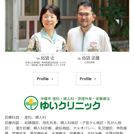
Profile
Profile
診療科目 ： 産科、婦人科
診療内容 ： 妊婦健診、母乳外来、婦人科検診（子宮がん検診・乳がん検
診）、漢方診療、婦人科診療、避妊相談、ホメオパシー、乳児健診、予防接
種、禁煙外来、更年期外来、点滴療法、栄養療法、不妊治療、生理日移動、