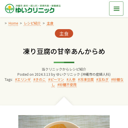
Skip
to
content
Home
レシピ紹介
主食
Categories:
主食
Home
凍り豆腐の甘辛あんからめ
交通アクセス
当クリニックからレシピ紹介
院長からのごあいさつ
Posted on
2024.3.13
by
ゆいクリニック (沖縄市の産婦人科)
Tags:
エリンギ
きのこ
ピーマン
人参
冷凍豆腐
玉ねぎ
砂糖な
し
砂糖不使用
ゆいクリニックの経営理念
診療料金
妊婦健診