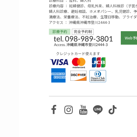
診療科目 ： 産科、婦人科
診療内容 ： 妊婦健診、母乳外来、婦人科検診（子
婦人科診療、避妊相談、ホメオパシー、乳児健診、予
滴療法、栄養療法、不妊治療、生理日移動、ブライダ
アクセス ： 沖縄県沖縄市登川2444-3
Web予
クレジットカード使えます
Facebook
Instagram
Youtube
Line
TikTo