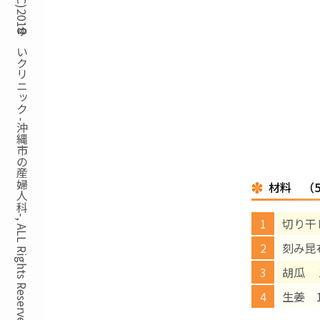
Copyright(C)2018ゆいクリニック -沖縄市の産婦人科-, ALL Rights Reserved.
材料 （
切り干
刻み昆
胡瓜 
生姜 