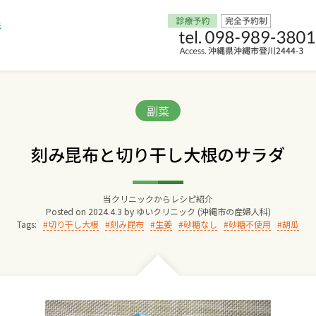
Home
Categories:
副菜
交通アクセス
刻み昆布と切り干し大根のサラダ
院長からのごあいさつ
当クリニックからレシピ紹介
Posted on
2024.4.3
by
ゆいクリニック (沖縄市の産婦人科)
ゆいクリニックの経営理念
Tags:
切り干し大根
刻み昆布
生姜
砂糖なし
砂糖不使用
胡瓜
診療料金
妊婦健診