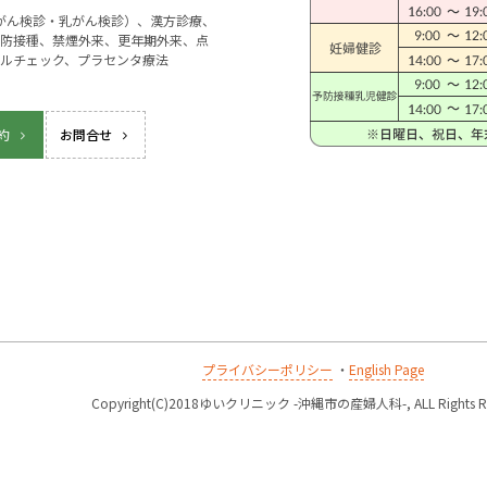
宮がん検診・乳がん検診）、漢方診療、
防接種、禁煙外来、更年期外来、点
ルチェック、プラセンタ療法
約
お問合せ
プライバシーポリシー
・
English Page
k
Copyright(C)2018ゆいクリニック -沖縄市の産婦人科-, ALL Rights Re