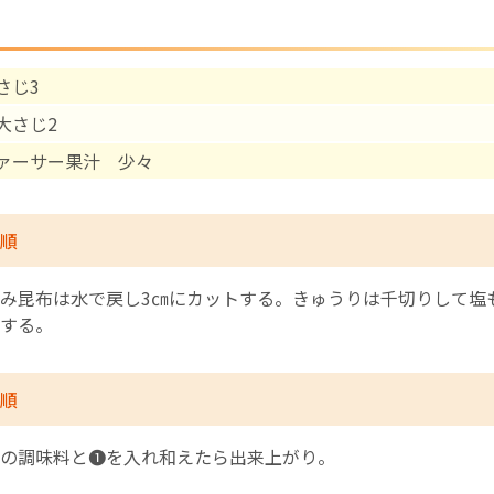
English Page
さじ3
大さじ2
ァーサー果汁 少々
順
み昆布は水で戻し3㎝にカットする。きゅうりは千切りして塩
する。
順
の調味料と❶を入れ和えたら出来上がり。