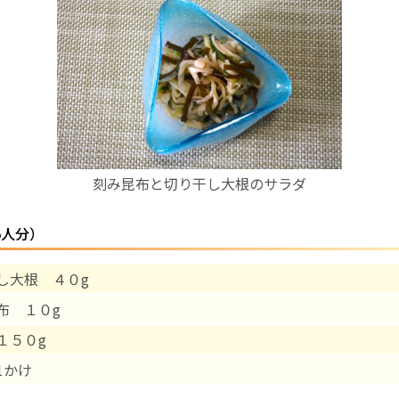
お産について
親と子の結びつき支援
母乳育児
刻み昆布と切り干し大根のサラダ
予防接種
5人分）
その他の診療内容
し大根 ４０g
‘さんルーム’ でさまざまな講座・クラス
布 １０g
遠方にお住まいで当院での出産を希望される方へ
１５０g
1かけ
医師プロフィール