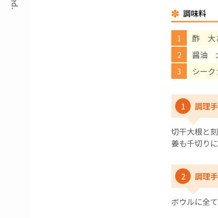
調味料
酢 大
醤油 
シーク
1
調理手
切干大根と刻
姜も千切りに
2
調理手
ボウルに全て