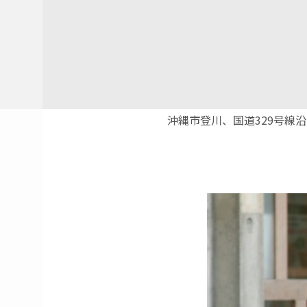
沖縄市登川、国道329号線