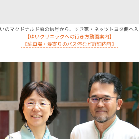
沿いのマクドナルド前の信号から、すき家・ネッツトヨタ側へ
【ゆいクリニックへの行き方動画案内】
【駐車場・最寄りのバス停など詳細内容】