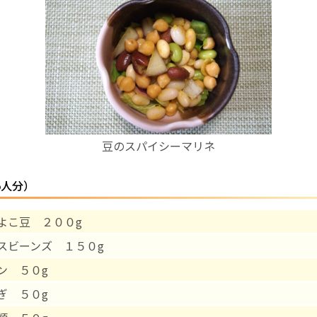
お産について
親と子の結びつき支援
母乳育児
豆のスパイシーマリネ
予防接種
5人分）
その他の診療内容
よこ豆 ２００g
‘さんルーム’ でさまざまな講座・クラス
スビーンズ １５０g
遠方にお住まいで当院での出産を希望される方へ
ン ５０g
ぎ ５０g
医師プロフィール