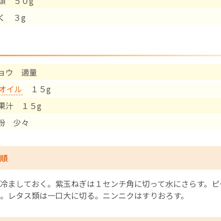
類 ５０g
く ３g
English Page
ョウ 適量
オイル
１５g
果汁 １５g
粉 少々
順
冷ましておく。紫玉ねぎは１センチ角に切って水にさらす。ピ
。レタス類は一口大に切る。ニンニクはすりおろす。