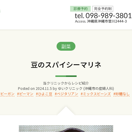
Home
Categories:
副菜
交通アクセス
豆のスパイシーマリネ
院長からのごあいさつ
当クリニックからレシピ紹介
Posted on
2024.11.5
by
ゆいクリニック (沖縄市の産婦人科)
ゆいクリニックの経営理念
ビーガン
ピーマン
ひよこ豆
ベジタリアン
ミックスビーンズ
砂糖なし
診療料金
妊婦健診