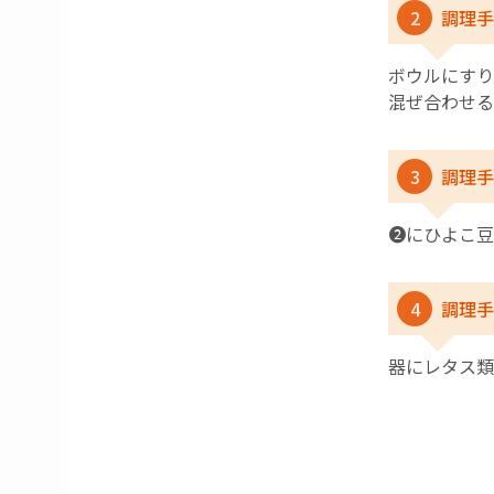
2
調理手
ボウルにすり
混ぜ合わせる
3
調理手
❷にひよこ豆
4
調理手
器にレタス類