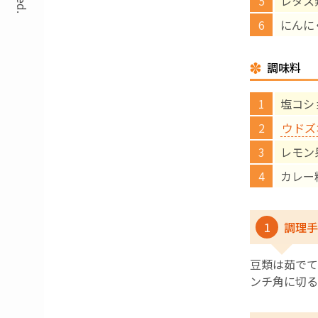
レタス
にんに
調味料
塩コシ
ウドズ
レモン
カレー
1
調理手
豆類は茹でて
ンチ角に切る