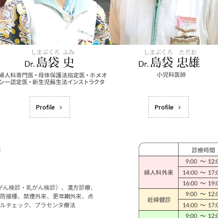
Profile
Profile
宮がん検診・乳がん検診）、漢方診療、
防接種、禁煙外来、更年期外来、点
ルチェック、プラセンタ療法