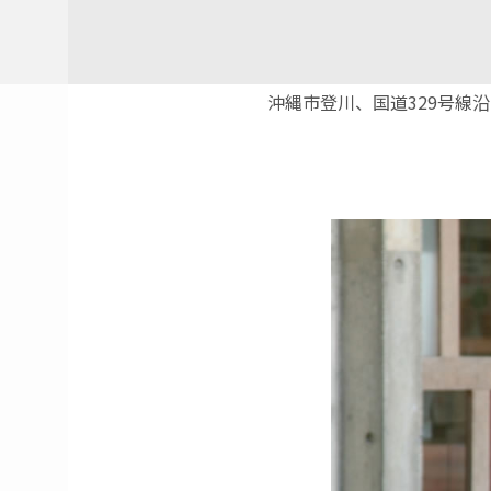
沖縄市登川、国道329号線