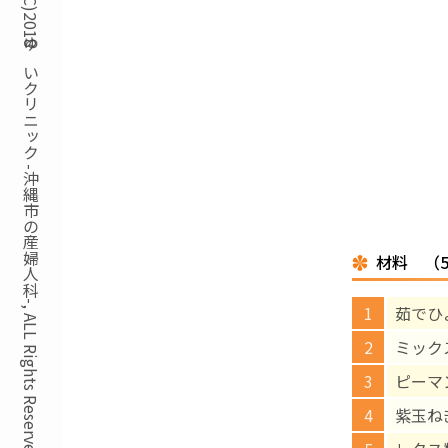
Copyright(C)2018ゆいクリニック -沖縄市の産婦人科-, ALL Rights Reserved.
材料 （
茹でひ
ミック
ピーマ
紫玉ね