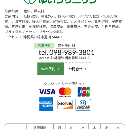
診療科目 ： 産科、婦人科
診療内容 ： 妊婦健診、母乳外来、婦人科検診（子宮がん検診・乳がん検
診）、漢方診療、婦人科診療、避妊相談、ホメオパシー、乳児健診、予防接
種、禁煙外来、更年期外来、点滴療法、栄養療法、不妊治療、生理日移動、
ブライダルチェック、プラセンタ療法
アクセス ： 沖縄県沖縄市登川2444-3
Web予約
お問合せ
クレジットカード使えます