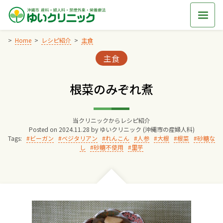
Skip
to
content
Home
レシピ紹介
主食
Categories:
主食
Home
根菜のみぞれ煮
交通アクセス
当クリニックからレシピ紹介
院長からのごあいさつ
Posted on
2024.11.28
by
ゆいクリニック (沖縄市の産婦人科)
Tags:
ビーガン
ベジタリアン
れんこん
人参
大根
根菜
砂糖な
し
砂糖不使用
里芋
ゆいクリニックの経営理念
診療料金
妊婦健診