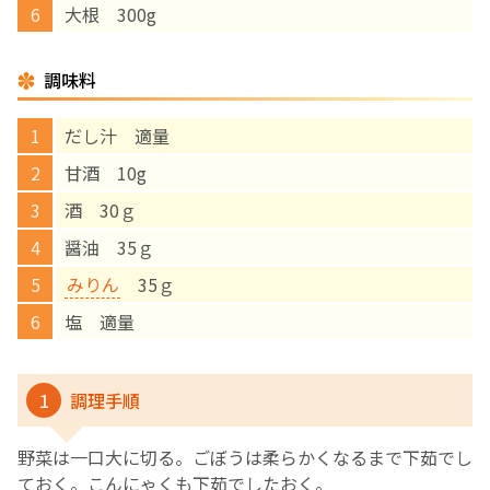
大根 300g
English Page
調味料
だし汁 適量
甘酒 10g
酒 30ｇ
醤油 35ｇ
みりん
35ｇ
塩 適量
1
調理手順
野菜は一口大に切る。ごぼうは柔らかくなるまで下茹でし
ておく。こんにゃくも下茹でしたおく。