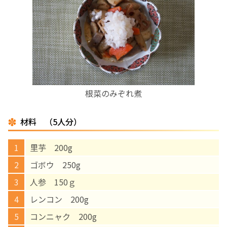
お産について
親と子の結びつき支援
母乳育児
根菜のみぞれ煮
予防接種
材料 （5人分）
その他の診療内容
里芋 200g
‘さんルーム’ でさまざまな講座・クラス
ゴボウ 250g
人参 150ｇ
遠方にお住まいで当院での出産を希望される方へ
レンコン 200g
コンニャク 200g
医師プロフィール