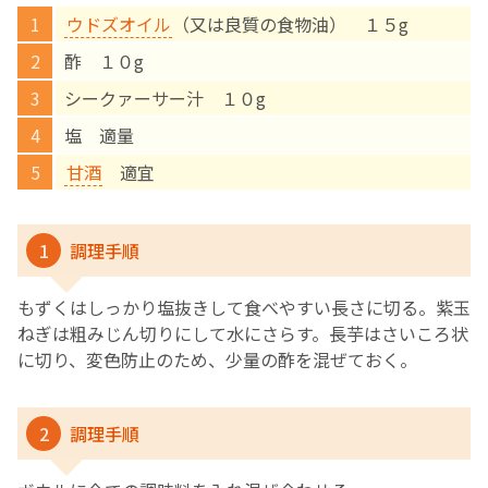
ウドズオイル
（又は良質の食物油） １５g
English Page
酢 １０g
シークァーサー汁 １０g
塩 適量
甘酒
適宜
1
調理手順
もずくはしっかり塩抜きして食べやすい長さに切る。紫玉
ねぎは粗みじん切りにして水にさらす。長芋はさいころ状
に切り、変色防止のため、少量の酢を混ぜておく。
2
調理手順