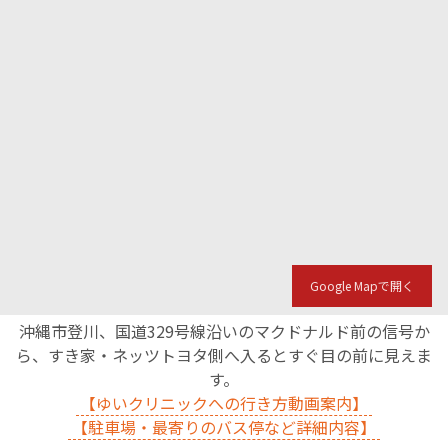
Google Mapで開く
沖縄市登川、国道329号線沿いのマクドナルド前の信号か
ら、すき家・ネッツトヨタ側へ入るとすぐ目の前に見えま
す。
【ゆいクリニックへの行き方動画案内】
【駐車場・最寄りのバス停など詳細内容】