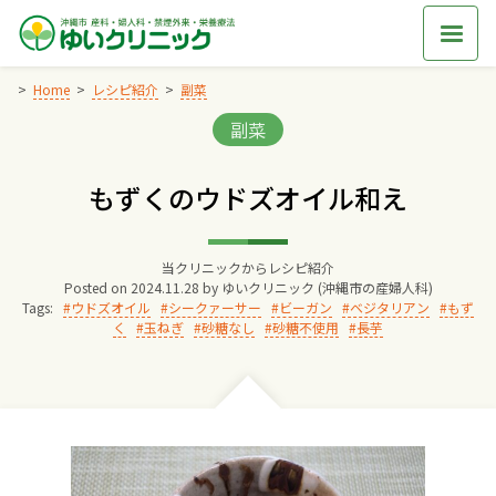
Skip
to
content
Home
レシピ紹介
副菜
Categories:
副菜
Home
もずくのウドズオイル和え
交通アクセス
当クリニックからレシピ紹介
院長からのごあいさつ
Posted on
2024.11.28
by
ゆいクリニック (沖縄市の産婦人科)
Tags:
ウドズオイル
シークァーサー
ビーガン
ベジタリアン
もず
く
玉ねぎ
砂糖なし
砂糖不使用
長芋
ゆいクリニックの経営理念
診療料金
妊婦健診