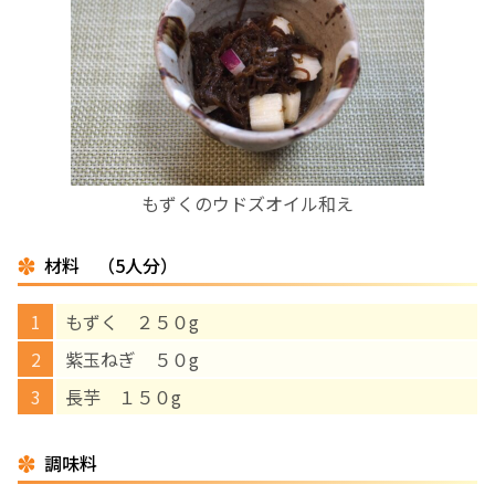
お産について
親と子の結びつき支援
母乳育児
もずくのウドズオイル和え
予防接種
材料 （5人分）
その他の診療内容
もずく ２５０g
‘さんルーム’ でさまざまな講座・クラス
紫玉ねぎ ５０g
長芋 １５０g
遠方にお住まいで当院での出産を希望される方へ
調味料
医師プロフィール