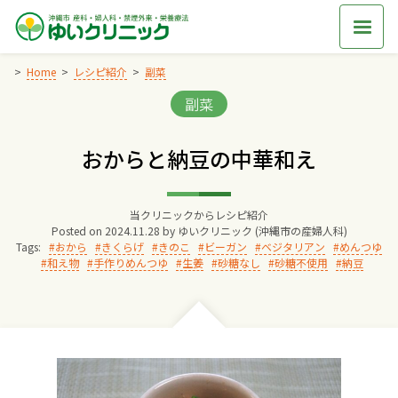
Skip
to
content
Home
レシピ紹介
副菜
Categories:
副菜
Home
おからと納豆の中華和え
交通アクセス
当クリニックからレシピ紹介
院長からのごあいさつ
Posted on
2024.11.28
by
ゆいクリニック (沖縄市の産婦人科)
Tags:
おから
きくらげ
きのこ
ビーガン
ベジタリアン
めんつゆ
和え物
手作りめんつゆ
生姜
砂糖なし
砂糖不使用
納豆
ゆいクリニックの経営理念
診療料金
妊婦健診