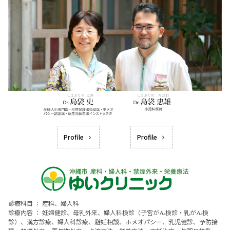
Profile
Profile
診療科目 ： 産科、婦人科
診療内容 ： 妊婦健診、母乳外来、婦人科検診（子宮がん検診・乳がん検
診）、漢方診療、婦人科診療、避妊相談、ホメオパシー、乳児健診、予防接