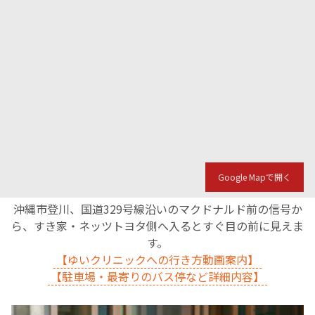
Google Mapで開く
沖縄市登川、国道329号線沿いのマクドナルド前の信号か
ら、すき家・ネッツトヨタ側へ入るとすぐ目の前に見えま
す。
【ゆいクリニックへの行き方動画案内】
【駐車場・最寄りのバス停など詳細内容】