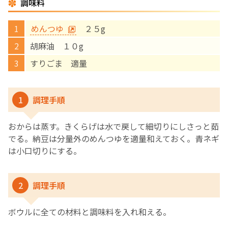
調味料
English Page
めんつゆ
２５g
胡麻油 １０g
すりごま 適量
1
調理手順
おからは蒸す。きくらげは水で戻して細切りにしさっと茹
でる。納豆は分量外のめんつゆを適量和えておく。青ネギ
は小口切りにする。
2
調理手順
ボウルに全ての材料と調味料を入れ和える。