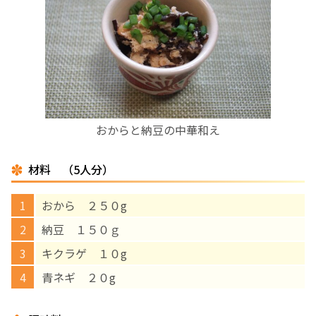
お産について
親と子の結びつき支援
母乳育児
おからと納豆の中華和え
予防接種
材料 （5人分）
その他の診療内容
おから ２５０g
‘さんルーム’ でさまざまな講座・クラス
納豆 １５０ｇ
キクラゲ １０g
遠方にお住まいで当院での出産を希望される方へ
青ネギ ２０g
医師プロフィール