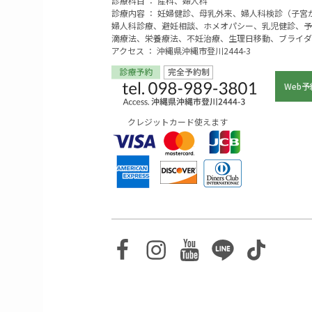
診療科目 ： 産科、婦人科
診療内容 ： 妊婦健診、母乳外来、婦人科検診（子
婦人科診療、避妊相談、ホメオパシー、乳児健診、予
滴療法、栄養療法、不妊治療、生理日移動、ブライダ
アクセス ： 沖縄県沖縄市登川2444-3
Web予
クレジットカード使えます
Facebook
Instagram
Youtube
Line
TikTo