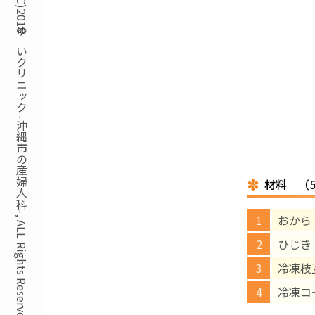
Copyright(C)2018ゆいクリニック -沖縄市の産婦人科-, ALL Rights Reserved.
材料 （
おから
ひじき
冷凍枝
冷凍コ