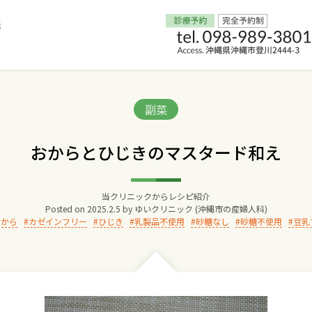
Home
Categories:
副菜
交通アクセス
おからとひじきのマスタード和え
院長からのごあいさつ
当クリニックからレシピ紹介
Posted on
2025.2.5
by
ゆいクリニック (沖縄市の産婦人科)
ゆいクリニックの経営理念
おから
カゼインフリー
ひじき
乳製品不使用
砂糖なし
砂糖不使用
豆乳
診療料金
妊婦健診