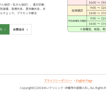
宮がん検診・乳がん検診）、漢方診療、
防接種、禁煙外来、更年期外来、点
ルチェック、プラセンタ療法
約
お問合せ
プライバシーポリシー
・
English Page
k
Copyright(C)2018ゆいクリニック -沖縄市の産婦人科-, ALL Rights Re