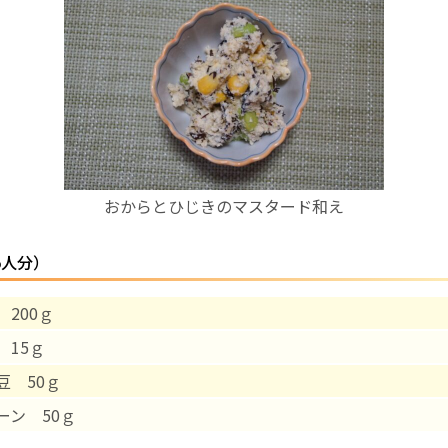
お産について
親と子の結びつき支援
母乳育児
おからとひじきのマスタード和え
予防接種
5人分）
その他の診療内容
 200ｇ
‘さんルーム’ でさまざまな講座・クラス
 15ｇ
遠方にお住まいで当院での出産を希望される方へ
豆 50ｇ
ーン 50ｇ
医師プロフィール