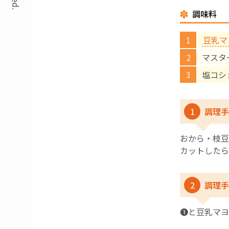
調味料
豆乳マ
マスタ
塩コシ
1
調理手
おから・枝豆
カットしたら
2
調理手
❶と豆乳マヨ