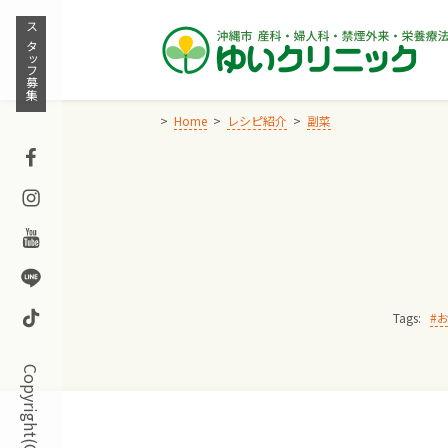
Skip
to
スタッフ募集
content
Home
レシピ紹介
副菜
Facebook
Instagram
Youtube
Line
TikTok
Tags: