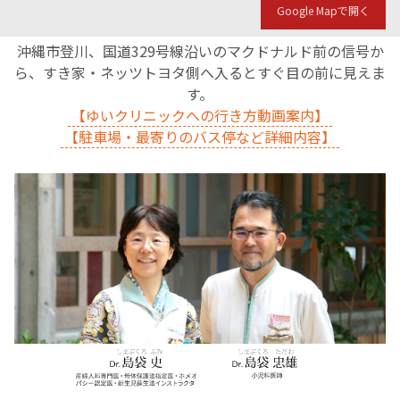
Google Mapで開く
沖縄市登川、国道329号線沿いのマクドナルド前の信号か
ら、すき家・ネッツトヨタ側へ入るとすぐ目の前に見えま
す。
【ゆいクリニックへの行き方動画案内】
【駐車場・最寄りのバス停など詳細内容】