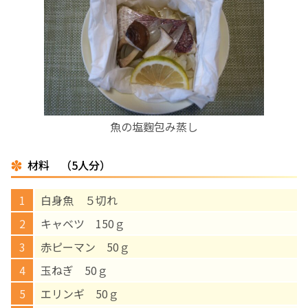
お産について
親と子の結びつき支援
母乳育児
魚の塩麴包み蒸し
予防接種
材料 （5人分）
その他の診療内容
白身魚 ５切れ
‘さんルーム’ でさまざまな講座・クラス
キャベツ 150ｇ
赤ピーマン 50ｇ
遠方にお住まいで当院での出産を希望される方へ
玉ねぎ 50ｇ
エリンギ 50ｇ
医師プロフィール