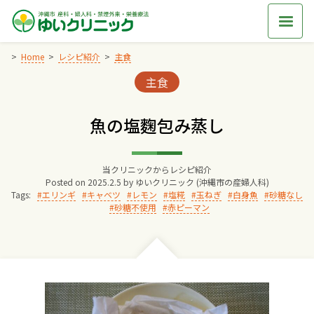
Skip
to
content
Home
レシピ紹介
主食
Categories:
主食
Home
魚の塩麴包み蒸し
交通アクセス
当クリニックからレシピ紹介
院長からのごあいさつ
Posted on
2025.2.5
by
ゆいクリニック (沖縄市の産婦人科)
Tags:
エリンギ
キャベツ
レモン
塩糀
玉ねぎ
白身魚
砂糖なし
砂糖不使用
赤ピーマン
ゆいクリニックの経営理念
診療料金
妊婦健診