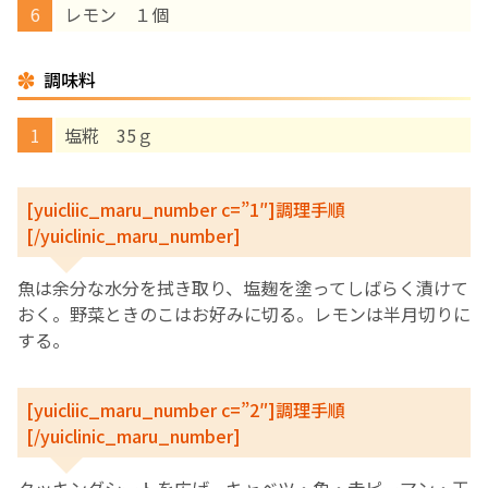
レモン １個
English Page
調味料
塩糀 35ｇ
[yuicliic_maru_number c=”1″]調理手順
[/yuiclinic_maru_number]
魚は余分な水分を拭き取り、塩麹を塗ってしばらく漬けて
おく。野菜ときのこはお好みに切る。レモンは半月切りに
する。
[yuicliic_maru_number c=”2″]調理手順
[/yuiclinic_maru_number]