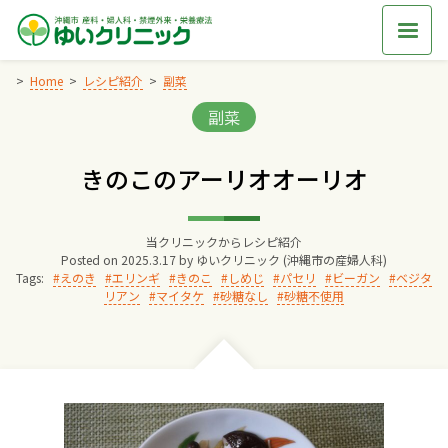
Skip
to
content
Home
レシピ紹介
副菜
Categories:
副菜
Home
きのこのアーリオオーリオ
交通アクセス
当クリニックからレシピ紹介
院長からのごあいさつ
Posted on
2025.3.17
by
ゆいクリニック (沖縄市の産婦人科)
Tags:
えのき
エリンギ
きのこ
しめじ
パセリ
ビーガン
ベジタ
リアン
マイタケ
砂糖なし
砂糖不使用
ゆいクリニックの経営理念
診療料金
妊婦健診