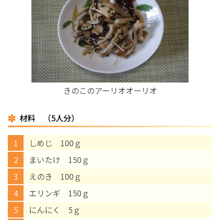
お産について
親と子の結びつき支援
母乳育児
きのこのアーリオオーリオ
予防接種
材料 （5人分）
その他の診療内容
しめじ 100ｇ
‘さんルーム’ でさまざまな講座・クラス
まいたけ 150ｇ
えのき 100ｇ
遠方にお住まいで当院での出産を希望される方へ
エリンギ 150ｇ
にんにく 5ｇ
医師プロフィール