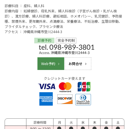
診療科目 ： 産科、婦人科
診療内容 ： 妊婦健診、母乳外来、婦人科検診（子宮がん検診・乳がん検
診）、漢方診療、婦人科診療、避妊相談、ホメオパシー、乳児健診、予防接
種、禁煙外来、更年期外来、点滴療法、栄養療法、不妊治療、生理日移動、
ブライダルチェック、プラセンタ療法
アクセス ： 沖縄県沖縄市登川2444-3
Web予約
お問合せ
クレジットカード使えます