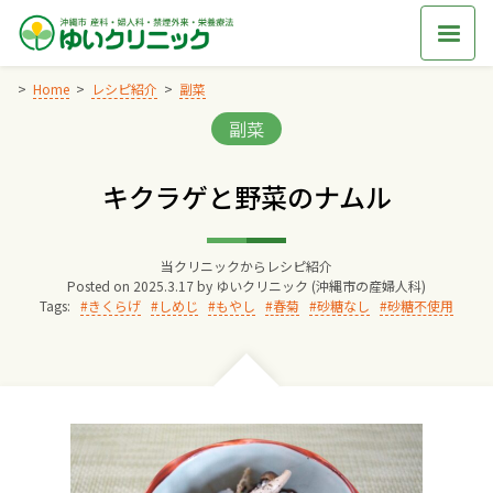
Skip
to
content
Home
レシピ紹介
副菜
Categories:
副菜
Home
キクラゲと野菜のナムル
交通アクセス
当クリニックからレシピ紹介
院長からのごあいさつ
Posted on
2025.3.17
by
ゆいクリニック (沖縄市の産婦人科)
Tags:
きくらげ
しめじ
もやし
春菊
砂糖なし
砂糖不使用
ゆいクリニックの経営理念
診療料金
妊婦健診