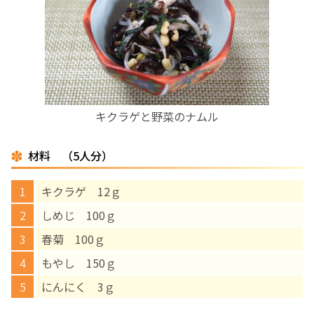
お産について
親と子の結びつき支援
母乳育児
キクラゲと野菜のナムル
予防接種
材料 （5人分）
その他の診療内容
キクラゲ 12ｇ
しめじ 100ｇ
‘さんルーム’ でさまざまな講座・クラス
春菊 100ｇ
もやし 150ｇ
遠方にお住まいで当院での出産を希望される方へ
にんにく 3ｇ
医師プロフィール