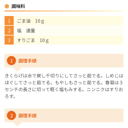
調味料
English Page
ごま油 10ｇ
塩 適量
すりごま 10ｇ
1
調理手順
きくらげは水で戻し千切りにしてさっと茹でる。しめじは
ほぐしてさっと茹でる。もやしもさっと茹でる。春菊は３
センチの長さに切って軽く塩もみする。ニンニクはすりお
ろす。
2
調理手順