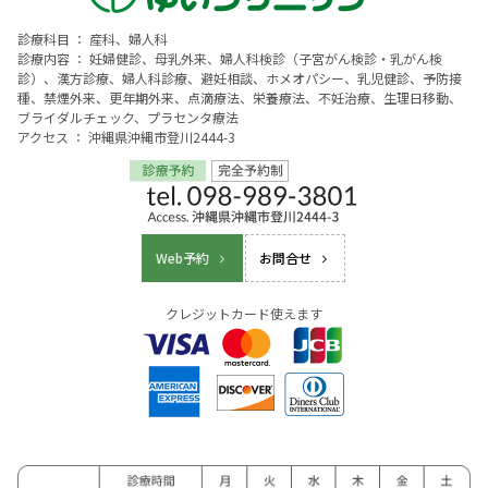
診療科目 ： 産科、婦人科
診療内容 ： 妊婦健診、母乳外来、婦人科検診（子宮がん検診・乳がん検
診）、漢方診療、婦人科診療、避妊相談、ホメオパシー、乳児健診、予防接
種、禁煙外来、更年期外来、点滴療法、栄養療法、不妊治療、生理日移動、
ブライダルチェック、プラセンタ療法
アクセス ： 沖縄県沖縄市登川2444-3
Web予約
お問合せ
クレジットカード使えます