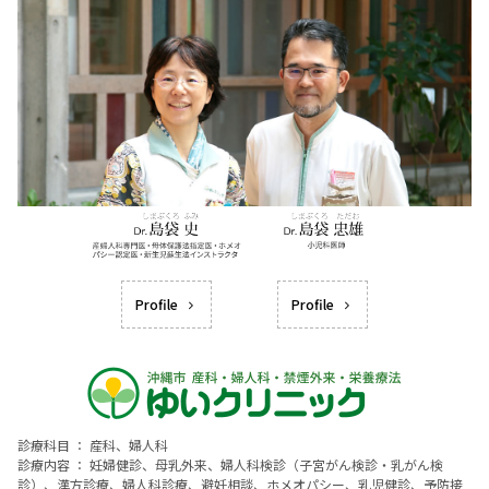
Profile
Profile
診療科目 ： 産科、婦人科
診療内容 ： 妊婦健診、母乳外来、婦人科検診（子宮がん検診・乳がん検
診）、漢方診療、婦人科診療、避妊相談、ホメオパシー、乳児健診、予防接