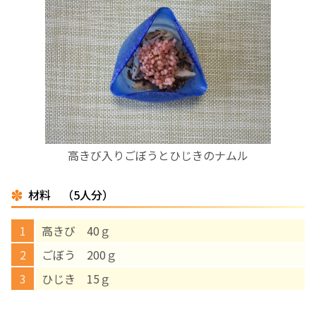
お産について
親と子の結びつき支援
母乳育児
予防接種
高きび入りごぼうとひじきのナムル
その他の診療内容
材料 （5人分）
‘さんルーム’ でさまざまな講座・クラス
高きび 40ｇ
ごぼう 200ｇ
遠方にお住まいで当院での出産を希望される方へ
ひじき 15ｇ
医師プロフィール