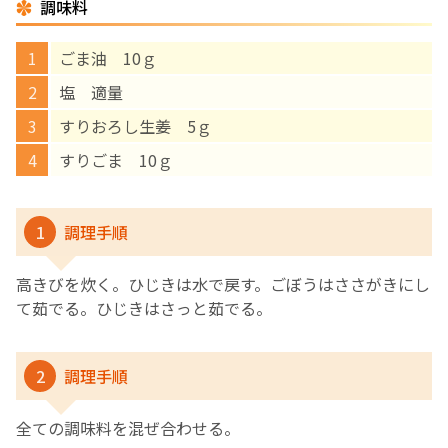
調味料
English Page
ごま油 10ｇ
塩 適量
すりおろし生姜 5ｇ
すりごま 10ｇ
1
調理手順
高きびを炊く。ひじきは水で戻す。ごぼうはささがきにし
て茹でる。ひじきはさっと茹でる。
2
調理手順
全ての調味料を混ぜ合わせる。