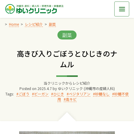
Skip
to
content
Home
レシピ紹介
副菜
Categories:
副菜
Home
高きび入りごぼうとひじきのナ
交通アクセス
ムル
院長からのごあいさつ
当クリニックからレシピ紹介
Posted on
2025.4.7
by
ゆいクリニック (沖縄市の産婦人科)
ゆいクリニックの経営理念
Tags:
ごぼう
ビーガン
ひじき
ベジタリアン
砂糖なし
砂糖不使
用
高キビ
診療料金
妊婦健診