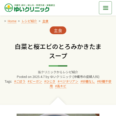
Skip
to
content
Home
レシピ紹介
主食
Categories:
主食
Home
白菜と桜エビのとろみかきたま
交通アクセス
スープ
院長からのごあいさつ
当クリニックからレシピ紹介
Posted on
2025.4.7
by
ゆいクリニック (沖縄市の産婦人科)
ゆいクリニックの経営理念
Tags:
ごぼう
ビーガン
ひじき
ベジタリアン
砂糖なし
砂糖不使
用
高キビ
診療料金
妊婦健診