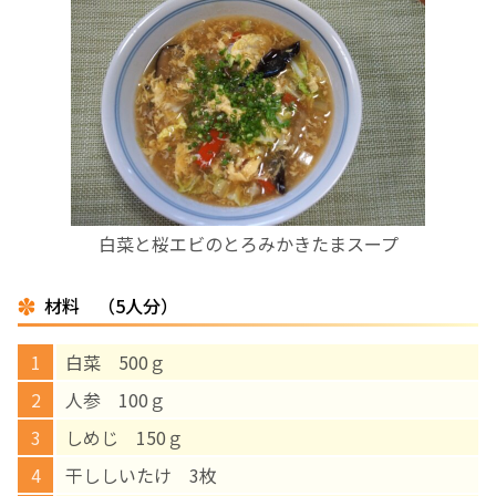
お産について
親と子の結びつき支援
母乳育児
予防接種
白菜と桜エビのとろみかきたまスープ
その他の診療内容
材料 （5人分）
‘さんルーム’ でさまざまな講座・クラス
白菜 500ｇ
人参 100ｇ
遠方にお住まいで当院での出産を希望される方へ
しめじ 150ｇ
干ししいたけ 3枚
医師プロフィール