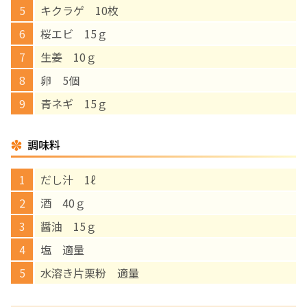
キクラゲ 10枚
English Page
桜エビ 15ｇ
生姜 10ｇ
卵 5個
青ネギ 15ｇ
調味料
だし汁 1ℓ
酒 40ｇ
醤油 15ｇ
塩 適量
水溶き片栗粉 適量