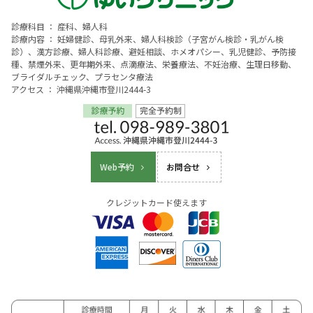
診療科目 ： 産科、婦人科
診療内容 ： 妊婦健診、母乳外来、婦人科検診（子宮がん検診・乳がん検
診）、漢方診療、婦人科診療、避妊相談、ホメオパシー、乳児健診、予防接
種、禁煙外来、更年期外来、点滴療法、栄養療法、不妊治療、生理日移動、
ブライダルチェック、プラセンタ療法
アクセス ： 沖縄県沖縄市登川2444-3
Web予約
お問合せ
クレジットカード使えます