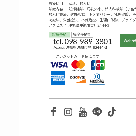
診療科目 ： 産科、婦人科
診療内容 ： 妊婦健診、母乳外来、婦人科検診（子
婦人科診療、避妊相談、ホメオパシー、乳児健診、予
滴療法、栄養療法、不妊治療、生理日移動、ブライダ
アクセス ： 沖縄県沖縄市登川2444-3
Web予
クレジットカード使えます
Facebook
Instagram
Youtube
Line
TikTo