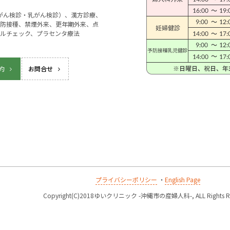
宮がん検診・乳がん検診）、漢方診療、
防接種、禁煙外来、更年期外来、点
ルチェック、プラセンタ療法
約
お問合せ
プライバシーポリシー
・
English Page
k
Copyright(C)2018ゆいクリニック -沖縄市の産婦人科-, ALL Rights Re