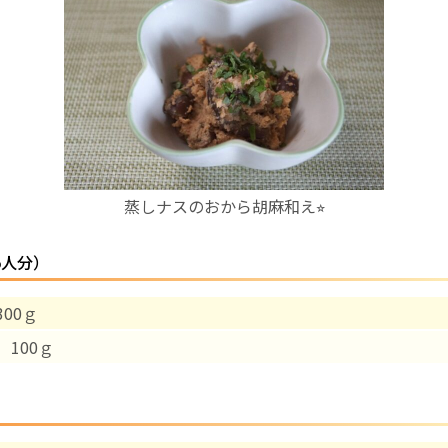
お産について
親と子の結びつき支援
母乳育児
蒸しナスのおから胡麻和え⭐︎
予防接種
5人分）
その他の診療内容
00ｇ
‘さんルーム’ でさまざまな講座・クラス
 100ｇ
遠方にお住まいで当院での出産を希望される方へ
医師プロフィール