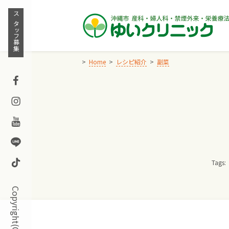
Skip
to
スタッフ募集
content
Home
レシピ紹介
副菜
Facebook
Instagram
Youtube
Line
TikTok
Tags: