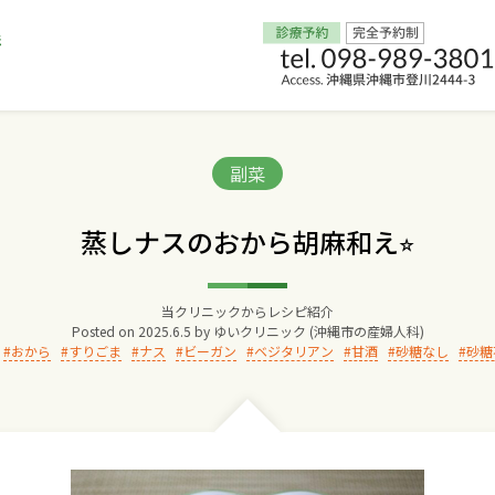
Home
Categories:
副菜
交通アクセス
蒸しナスのおから胡麻和え⭐︎
院長からのごあいさつ
当クリニックからレシピ紹介
Posted on
2025.6.5
by
ゆいクリニック (沖縄市の産婦人科)
ゆいクリニックの経営理念
おから
すりごま
ナス
ビーガン
ベジタリアン
甘酒
砂糖なし
砂糖
診療料金
妊婦健診