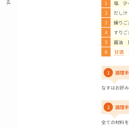
塩 少
だし汁
練りご
すりご
醤油 
甘酒
1
1
調理手
なすはお好み
2
調理手
全ての材料を