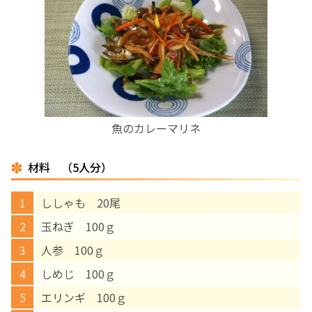
お産について
親と子の結びつき支援
母乳育児
魚のカレーマリネ
予防接種
材料 （5人分）
その他の診療内容
ししゃも 20尾
‘さんルーム’ でさまざまな講座・クラス
玉ねぎ 100ｇ
人参 100ｇ
遠方にお住まいで当院での出産を希望される方へ
しめじ 100ｇ
エリンギ 100ｇ
医師プロフィール