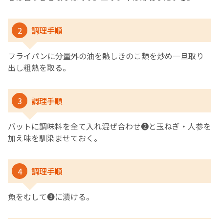
2
調理手順
フライパンに分量外の油を熱しきのこ類を炒め一旦取り
出し粗熱を取る。
3
調理手順
バットに調味料を全て入れ混ぜ合わせ❷と玉ねぎ・人参を
加え味を馴染ませておく。
4
調理手順
魚をむして❸に漬ける。