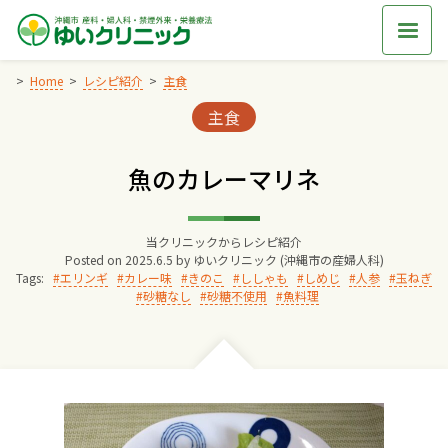
Skip
to
content
Home
レシピ紹介
主食
Categories:
主食
Home
魚のカレーマリネ
交通アクセス
当クリニックからレシピ紹介
院長からのごあいさつ
Posted on
2025.6.5
by
ゆいクリニック (沖縄市の産婦人科)
Tags:
エリンギ
カレー味
きのこ
ししゃも
しめじ
人参
玉ねぎ
砂糖なし
砂糖不使用
魚料理
ゆいクリニックの経営理念
診療料金
妊婦健診