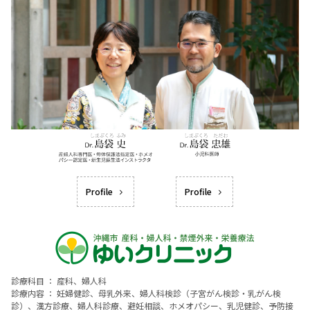
Profile
Profile
診療科目 ： 産科、婦人科
診療内容 ： 妊婦健診、母乳外来、婦人科検診（子宮がん検診・乳がん検
診）、漢方診療、婦人科診療、避妊相談、ホメオパシー、乳児健診、予防接