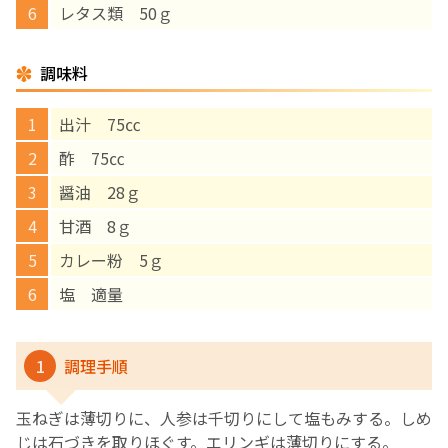
レタス類 50ｇ
English Page
調味料
出汁 75㏄
酢 75㏄
醤油 28ｇ
甘酒 8ｇ
カレー粉 5ｇ
塩 適量
1
調理手順
玉ねぎは薄切りに、人参は千切りにして塩もみする。しめ
じは石づきを取りほぐす。エリンギは薄切りにする。