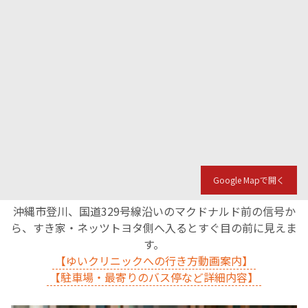
Google Mapで開く
沖縄市登川、国道329号線沿いのマクドナルド前の信号か
ら、すき家・ネッツトヨタ側へ入るとすぐ目の前に見えま
す。
【ゆいクリニックへの行き方動画案内】
【駐車場・最寄りのバス停など詳細内容】