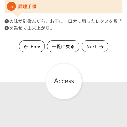
5
調理手順
➍の味が馴染んだら、お皿に一口大に切ったレタスを敷き
❹を乗せて出来上がり。
Prev
一覧に戻る
Next