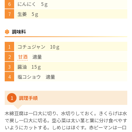
にんにく 5ｇ
English Page
生姜 5ｇ
調味料
コチュジャン 10ｇ
甘酒
適量
醤油 15ｇ
塩コショウ 適量
1
調理手順
木綿豆腐は一口大に切り、水切りしておく。きくらげは水
で戻し一口大に切る。空心菜は太い茎と葉に分け食べやす
いようにカットする。しめじはほぐす。赤ピーマンは一口