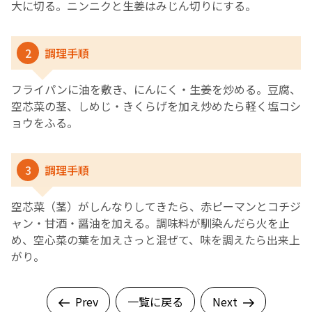
大に切る。ニンニクと生姜はみじん切りにする。
2
調理手順
フライパンに油を敷き、にんにく・生姜を炒める。豆腐、
空芯菜の茎、しめじ・きくらげを加え炒めたら軽く塩コシ
ョウをふる。
3
調理手順
空芯菜（茎）がしんなりしてきたら、赤ピーマンとコチジ
ャン・甘酒・醤油を加える。調味料が馴染んだら火を止
め、空心菜の葉を加えさっと混ぜて、味を調えたら出来上
がり。
Prev
一覧に戻る
Next