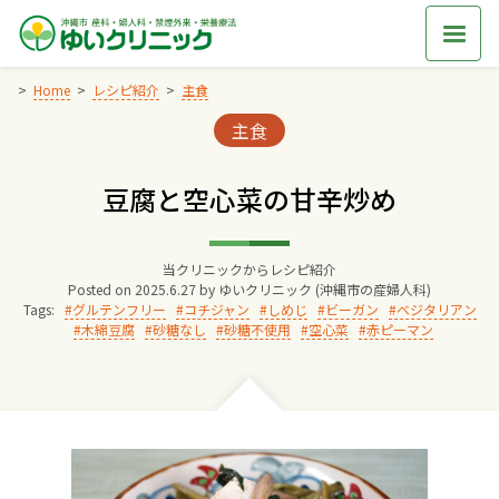
Skip
to
content
Home
レシピ紹介
主食
Categories:
主食
Home
豆腐と空心菜の甘辛炒め
交通アクセス
当クリニックからレシピ紹介
院長からのごあいさつ
Posted on
2025.6.27
by
ゆいクリニック (沖縄市の産婦人科)
Tags:
グルテンフリー
コチジャン
しめじ
ビーガン
ベジタリアン
木綿豆腐
砂糖なし
砂糖不使用
空心菜
赤ピーマン
ゆいクリニックの経営理念
診療料金
妊婦健診