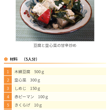
お産について
親と子の結びつき支援
母乳育児
豆腐と空心菜の甘辛炒め
予防接種
材料 （5人分）
その他の診療内容
木綿豆腐 500ｇ
‘さんルーム’ でさまざまな講座・クラス
空心菜 300ｇ
しめじ 150ｇ
遠方にお住まいで当院での出産を希望される方へ
赤ピーマン 100ｇ
きくらげ 10ｇ
医師プロフィール