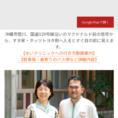
Google Mapで開く
沖縄市登川、国道329号線沿いのマクドナルド前の信号か
ら、すき家・ネッツトヨタ側へ入るとすぐ目の前に見えま
す。
【ゆいクリニックへの行き方動画案内】
【駐車場・最寄りのバス停など詳細内容】