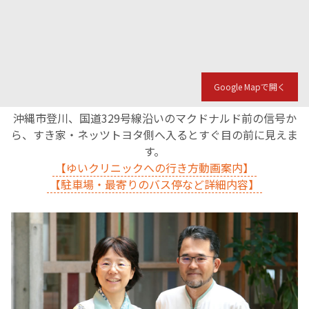
Google Mapで開く
沖縄市登川、国道329号線沿いのマクドナルド前の信号か
ら、すき家・ネッツトヨタ側へ入るとすぐ目の前に見えま
す。
【ゆいクリニックへの行き方動画案内】
【駐車場・最寄りのバス停など詳細内容】