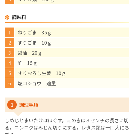
English Page
調味料
ねりごま 35ｇ
すりごま 10ｇ
醤油 20ｇ
酢 15ｇ
すりおろし生姜 10ｇ
塩コショウ 適量
1
調理手順
しめじとまいたけはほぐす。えのきは３センチの長さに切
る。ニンニクはみじん切りにする。レタス類は一口大にち