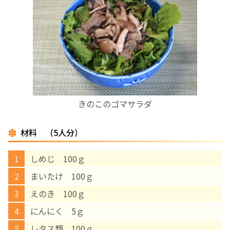
お産について
親と子の結びつき支援
母乳育児
きのこのゴマサラダ
予防接種
材料 （5人分）
その他の診療内容
しめじ 100ｇ
‘さんルーム’ でさまざまな講座・クラス
まいたけ 100ｇ
えのき 100ｇ
遠方にお住まいで当院での出産を希望される方へ
にんにく 5ｇ
医師プロフィール
レタス類 100ｇ