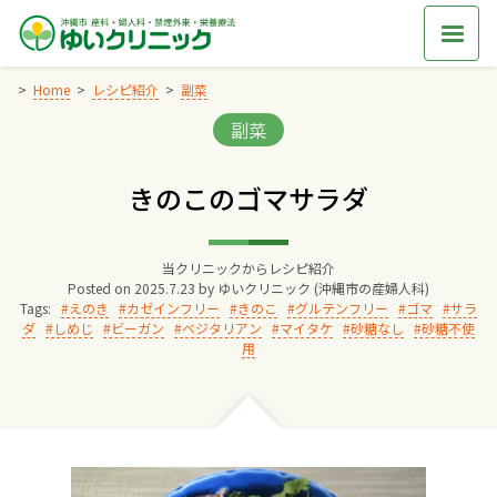
Skip
to
content
Home
レシピ紹介
副菜
Categories:
副菜
Home
きのこのゴマサラダ
交通アクセス
当クリニックからレシピ紹介
院長からのごあいさつ
Posted on
2025.7.23
by
ゆいクリニック (沖縄市の産婦人科)
Tags:
えのき
カゼインフリー
きのこ
グルテンフリー
ゴマ
サラ
ダ
しめじ
ビーガン
ベジタリアン
マイタケ
砂糖なし
砂糖不使
ゆいクリニックの経営理念
用
診療料金
妊婦健診