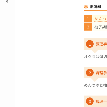
調味料
めんつ
柚子胡
1
調理手
オクラは薄切
2
調理手
めんつゆと柚
3
調理手