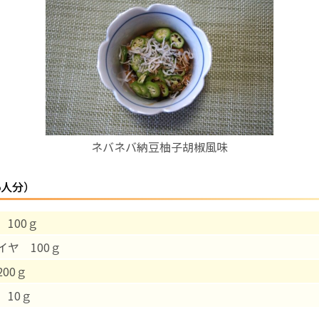
お産について
親と子の結びつき支援
母乳育児
ネバネバ納豆柚子胡椒風味
予防接種
5人分）
その他の診療内容
 100ｇ
‘さんルーム’ でさまざまな講座・クラス
イヤ 100ｇ
遠方にお住まいで当院での出産を希望される方へ
00ｇ
 10ｇ
医師プロフィール