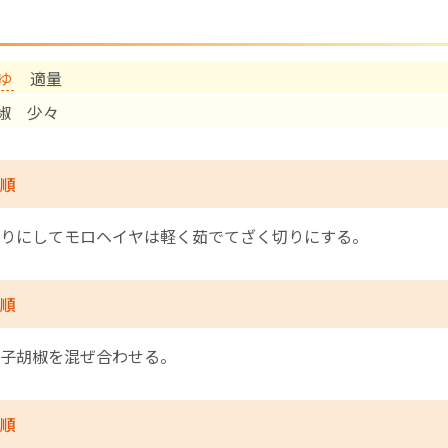
English Page
ゆ
適量
椒 少々
順
りにしてモロヘイヤは軽く茹でてざく切りにする。
順
子胡椒を混ぜ合わせる。
順