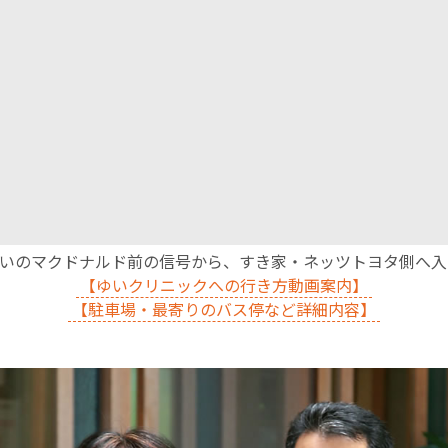
沿いのマクドナルド前の信号から、すき家・ネッツトヨタ側へ
【ゆいクリニックへの行き方動画案内】
【駐車場・最寄りのバス停など詳細内容】