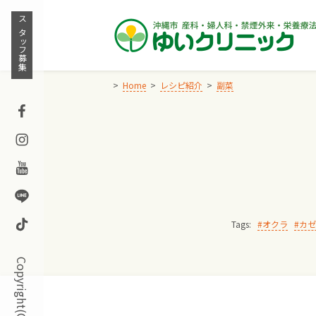
Skip
to
スタッフ募集
content
Home
レシピ紹介
副菜
Facebook
Instagram
Youtube
Line
TikTok
Tags:
オクラ
カゼ