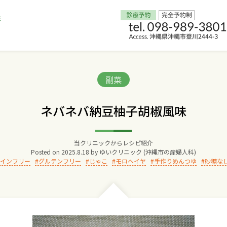
Home
Categories:
副菜
交通アクセス
ネバネバ納豆柚子胡椒風味
院長からのごあいさつ
当クリニックからレシピ紹介
Posted on
2025.8.18
by
ゆいクリニック (沖縄市の産婦人科)
ゆいクリニックの経営理念
インフリー
グルテンフリー
じゃこ
モロヘイヤ
手作りめんつゆ
砂糖な
診療料金
妊婦健診