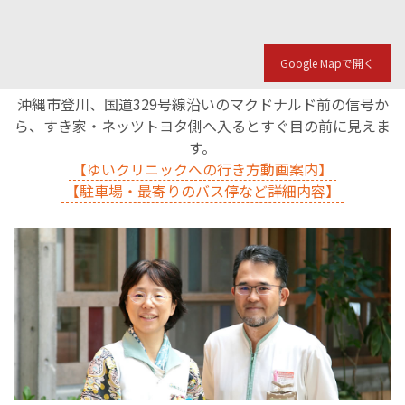
Google Mapで開く
沖縄市登川、国道329号線沿いのマクドナルド前の信号か
ら、すき家・ネッツトヨタ側へ入るとすぐ目の前に見えま
す。
【ゆいクリニックへの行き方動画案内】
【駐車場・最寄りのバス停など詳細内容】