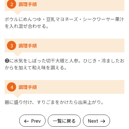
2
調理手順
ボウルにめんつゆ・豆乳マヨネーズ・シークワーサー果汁
を入れ混ぜ合わせる。
3
調理手順
❷に水気をしぼった切干大根と人参。ひじき・冷ましたお
からを加えて和え味を調える。
4
調理手順
器に盛り付け、すりごまをかけたら出来上がり。
Prev
一覧に戻る
Next