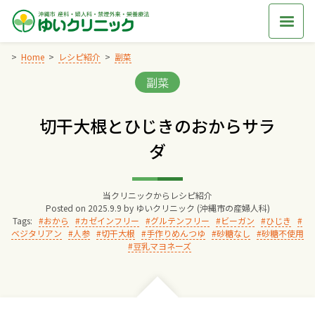
Skip
to
content
Home
レシピ紹介
副菜
Categories:
副菜
Home
切干大根とひじきのおからサラ
交通アクセス
ダ
院長からのごあいさつ
当クリニックからレシピ紹介
Posted on
2025.9.9
by
ゆいクリニック (沖縄市の産婦人科)
ゆいクリニックの経営理念
Tags:
おから
カゼインフリー
グルテンフリー
ビーガン
ひじき
ベジタリアン
人参
切干大根
手作りめんつゆ
砂糖なし
砂糖不使用
豆乳マヨネーズ
診療料金
妊婦健診