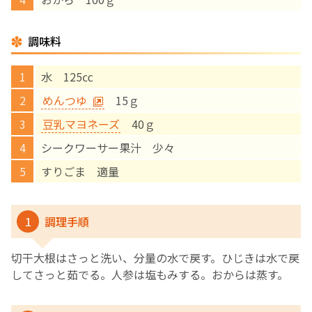
English Page
調味料
水 125㏄
めんつゆ
15ｇ
豆乳マヨネーズ
40ｇ
シークワーサー果汁 少々
すりごま 適量
1
調理手順
切干大根はさっと洗い、分量の水で戻す。ひじきは水で戻
してさっと茹でる。人参は塩もみする。おからは蒸す。