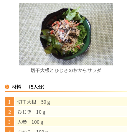
お産について
親と子の結びつき支援
母乳育児
予防接種
切干大根とひじきのおからサラダ
その他の診療内容
材料 （5人分）
‘さんルーム’ でさまざまな講座・クラス
切干大根 50ｇ
ひじき 10ｇ
遠方にお住まいで当院での出産を希望される方へ
人参 100ｇ
医師プロフィール
おから 100ｇ