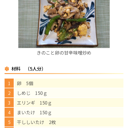
お産について
親と子の結びつき支援
母乳育児
きのこと卵の甘辛味噌炒め
予防接種
材料 （5人分）
その他の診療内容
卵 5個
‘さんルーム’ でさまざまな講座・クラス
しめじ 150ｇ
エリンギ 150ｇ
遠方にお住まいで当院での出産を希望される方へ
まいたけ 150ｇ
干ししいたけ 2枚
医師プロフィール