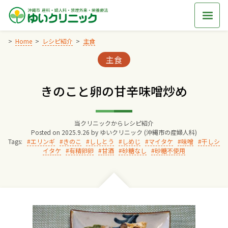
Skip
to
content
Home
レシピ紹介
主食
Categories:
主食
Home
きのこと卵の甘辛味噌炒め
交通アクセス
当クリニックからレシピ紹介
院長からのごあいさつ
Posted on
2025.9.26
by
ゆいクリニック (沖縄市の産婦人科)
Tags:
エリンギ
きのこ
ししとう
しめじ
マイタケ
味噌
干しシ
イタケ
有精卵卵
甘酒
砂糖なし
砂糖不使用
ゆいクリニックの経営理念
診療料金
妊婦健診