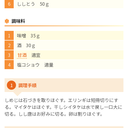
ししとう 50ｇ
English Page
調味料
味噌 35ｇ
酒 30ｇ
甘酒
適宜
塩コショウ 適量
1
調理手順
しめじは石づきを取りほぐす。エリンギは短冊切りにす
る。マイタケはほぐす。干しシイタケは水で戻し一口大に
切る。しし唐はお好みに切る。卵は割りほぐす。