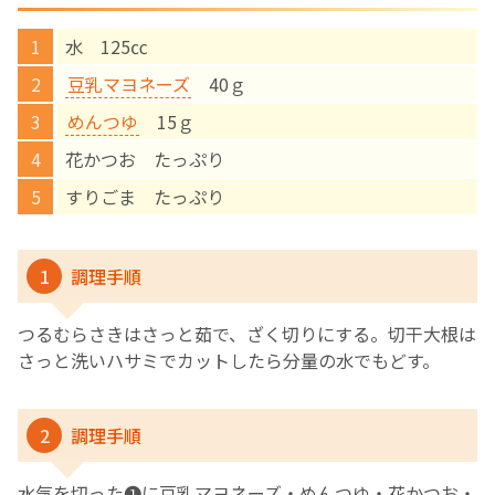
水 125㏄
English Page
豆乳マヨネーズ
40ｇ
めんつゆ
15ｇ
花かつお たっぷり
すりごま たっぷり
1
調理手順
つるむらさきはさっと茹で、ざく切りにする。切干大根は
さっと洗いハサミでカットしたら分量の水でもどす。
2
調理手順
水気を切った❶に豆乳マヨネーズ・めんつゆ・花かつお・