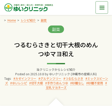
Skip
to
content
Home
レシピ紹介
副菜
Categories:
副菜
Home
つるむらさきと切干大根のめん
交通アクセス
つゆマヨ和え
院長からのごあいさつ
当クリニックからレシピ紹介
Posted on
2025.10.8
by
ゆいクリニック (沖縄市の産婦人科)
ゆいクリニックの経営理念
Tags:
カゼインフリー
グルテンフリー
つるむらさき
ミックスビーン
ズ
ゆいレシピ
切干大根
手作りめんつゆ
砂糖なし
砂糖不使用
豆乳マヨネーズ
診療料金
妊婦健診