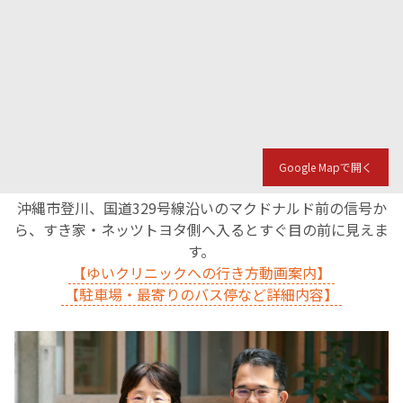
Google Mapで開く
沖縄市登川、国道329号線沿いのマクドナルド前の信号か
ら、すき家・ネッツトヨタ側へ入るとすぐ目の前に見えま
す。
【ゆいクリニックへの行き方動画案内】
【駐車場・最寄りのバス停など詳細内容】