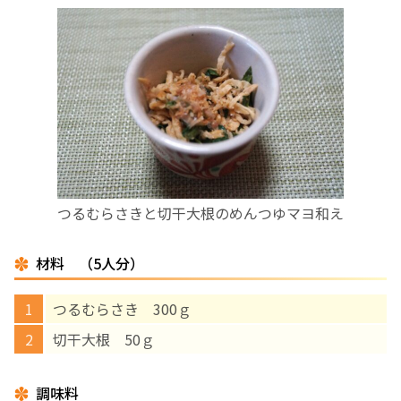
お産について
親と子の結びつき支援
母乳育児
予防接種
つるむらさきと切干大根のめんつゆマヨ和え
その他の診療内容
材料 （5人分）
‘さんルーム’ でさまざまな講座・クラス
つるむらさき 300ｇ
切干大根 50ｇ
遠方にお住まいで当院での出産を希望される方へ
医師プロフィール
調味料