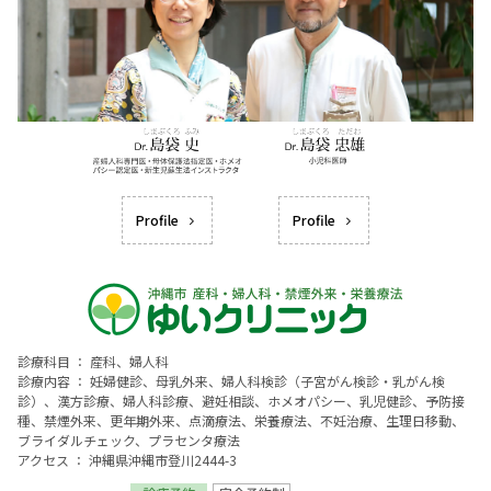
Profile
Profile
診療科目 ： 産科、婦人科
診療内容 ： 妊婦健診、母乳外来、婦人科検診（子宮がん検診・乳がん検
診）、漢方診療、婦人科診療、避妊相談、ホメオパシー、乳児健診、予防接
種、禁煙外来、更年期外来、点滴療法、栄養療法、不妊治療、生理日移動、
ブライダルチェック、プラセンタ療法
アクセス ： 沖縄県沖縄市登川2444-3