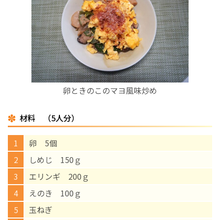
お産について
親と子の結びつき支援
母乳育児
卵ときのこのマヨ風味炒め
予防接種
材料 （5人分）
その他の診療内容
卵 5個
‘さんルーム’ でさまざまな講座・クラス
しめじ 150ｇ
エリンギ 200ｇ
遠方にお住まいで当院での出産を希望される方へ
えのき 100ｇ
玉ねぎ
医師プロフィール