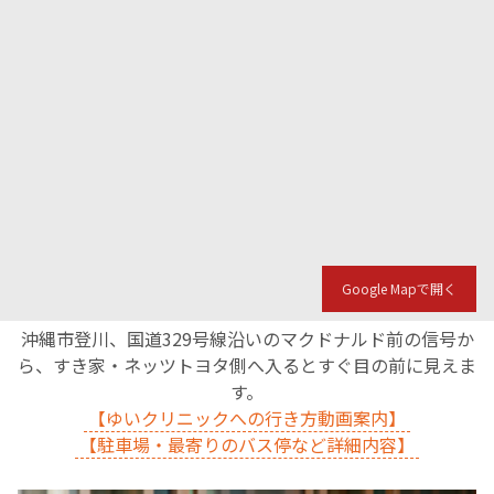
Google Mapで開く
沖縄市登川、国道329号線沿いのマクドナルド前の信号か
ら、すき家・ネッツトヨタ側へ入るとすぐ目の前に見えま
す。
【ゆいクリニックへの行き方動画案内】
【駐車場・最寄りのバス停など詳細内容】