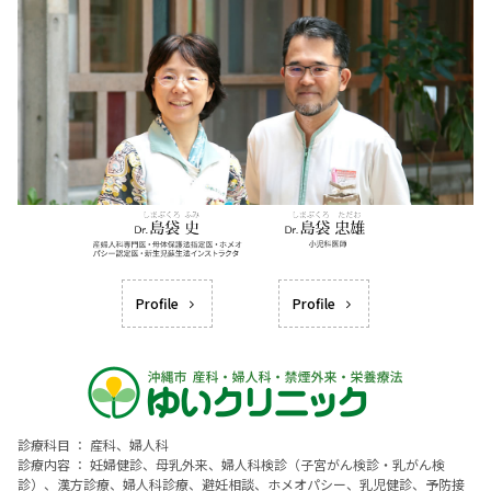
Profile
Profile
診療科目 ： 産科、婦人科
診療内容 ： 妊婦健診、母乳外来、婦人科検診（子宮がん検診・乳がん検
診）、漢方診療、婦人科診療、避妊相談、ホメオパシー、乳児健診、予防接