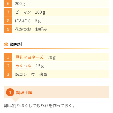
200ｇ
English Page
ピーマン 100ｇ
にんにく 5ｇ
花かつお お好み
調味料
豆乳マヨネーズ
70ｇ
めんつゆ
15ｇ
塩コショウ 適量
1
調理手順
卵は割りほぐして炒り卵を作っておく。