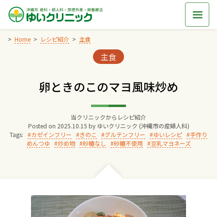
Skip
to
content
Home
レシピ紹介
主食
Categories:
主食
Home
卵ときのこのマヨ風味炒め
交通アクセス
当クリニックからレシピ紹介
院長からのごあいさつ
Posted on
2025.10.15
by
ゆいクリニック (沖縄市の産婦人科)
Tags:
カゼインフリー
きのこ
グルテンフリー
ゆいレシピ
手作り
めんつゆ
炒め物
砂糖なし
砂糖不使用
豆乳マヨネーズ
ゆいクリニックの経営理念
診療料金
妊婦健診