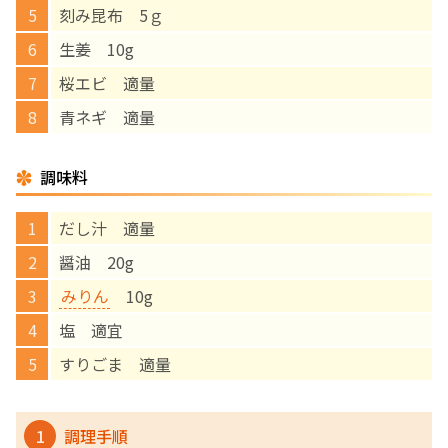
刻み昆布 5ｇ
English Page
生姜 10g
桜エビ 適量
青ネギ 適量
調味料
だし汁 適量
醤油 20g
みりん
10g
塩 適宜
すりごま 適量
1
調理手順