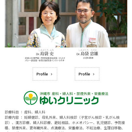
Profile
Profile
診療科目 ： 産科、婦人科
診療内容 ： 妊婦健診、母乳外来、婦人科検診（子宮がん検診・乳がん検
診）、漢方診療、婦人科診療、避妊相談、ホメオパシー、乳児健診、予防接
種、禁煙外来、更年期外来、点滴療法、栄養療法、不妊治療、生理日移動、