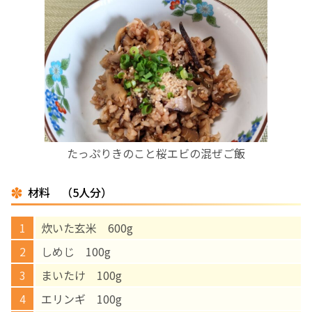
お産について
親と子の結びつき支援
母乳育児
予防接種
たっぷりきのこと桜エビの混ぜご飯
その他の診療内容
材料 （5人分）
‘さんルーム’ でさまざまな講座・クラス
炊いた玄米 600g
しめじ 100g
遠方にお住まいで当院での出産を希望される方へ
まいたけ 100g
エリンギ 100g
医師プロフィール