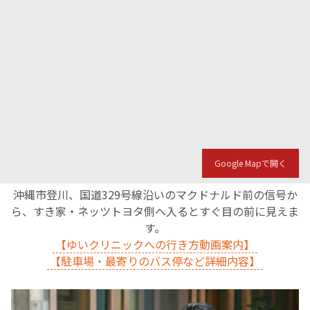
Google Mapで開く
沖縄市登川、国道329号線沿いのマクドナルド前の信号か
ら、すき家・ネッツトヨタ側へ入るとすぐ目の前に見えま
す。
【ゆいクリニックへの行き方動画案内】
【駐車場・最寄りのバス停など詳細内容】