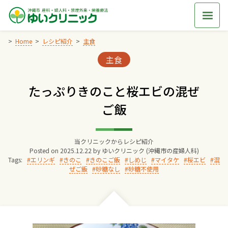
Skip
to
content
Home
レシピ紹介
主食
Categories:
主食
Home
たっぷりきのこと桜エビの混ぜ
交通アクセス
ご飯
院長からのごあいさつ
当クリニックからレシピ紹介
Posted on
2025.12.22
by
ゆいクリニック (沖縄市の産婦人科)
ゆいクリニックの経営理念
Tags:
エリンギ
きのこ
きのこご飯
しめじ
マイタケ
桜エビ
混
ぜご飯
砂糖なし
砂糖不使用
診療料金
妊婦健診