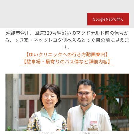
Google Mapで開く
沖縄市登川、国道329号線沿いのマクドナルド前の信号か
ら、すき家・ネッツトヨタ側へ入るとすぐ目の前に見えま
す。
【ゆいクリニックへの行き方動画案内】
【駐車場・最寄りのバス停など詳細内容】