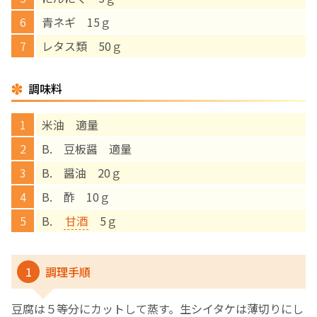
青ネギ 15ｇ
English Page
レタス類 50ｇ
調味料
米油 適量
B. 豆板醤 適量
B. 醤油 20ｇ
B. 酢 10ｇ
B.
甘酒
5ｇ
1
調理手順
豆腐は５等分にカットして蒸す。生シイタケは薄切りにし