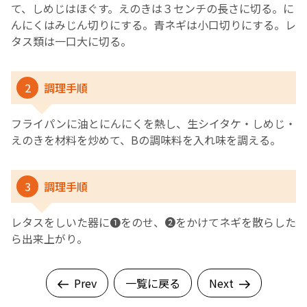
て、しめじはほぐす。えのきは３センチの長さに切る。に
んにくはみじん切りにする。青ネギは小口切りにする。レ
タス類は一口大に切る。
2
調理手順
フライパンに油とにんにくを熱し、生シイタケ・しめじ・
えのきを材料を炒めて、Bの調味料を入れ味を調える。
3
調理手順
レタスをしいた器に❶をのせ、❷をかけてネギを散らした
ら出来上がり。
Prev
一覧に戻る
Next