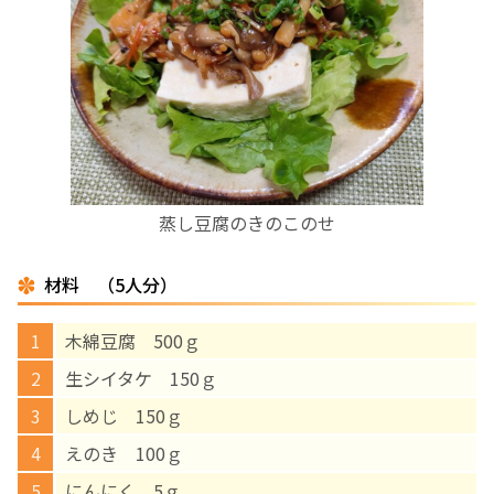
お産について
親と子の結びつき支援
母乳育児
蒸し豆腐のきのこのせ
予防接種
材料 （5人分）
その他の診療内容
木綿豆腐 500ｇ
‘さんルーム’ でさまざまな講座・クラス
生シイタケ 150ｇ
しめじ 150ｇ
遠方にお住まいで当院での出産を希望される方へ
えのき 100ｇ
医師プロフィール
にんにく 5ｇ