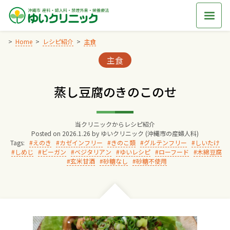
Skip
to
content
Home
レシピ紹介
主食
Categories:
主食
Home
蒸し豆腐のきのこのせ
交通アクセス
当クリニックからレシピ紹介
院長からのごあいさつ
Posted on
2026.1.26
by
ゆいクリニック (沖縄市の産婦人科)
Tags:
えのき
カゼインフリー
きのこ類
グルテンフリー
しいたけ
しめじ
ビーガン
ベジタリアン
ゆいレシピ
ローフード
木綿豆腐
ゆいクリニックの経営理念
玄米甘酒
砂糖なし
砂糖不使用
診療料金
妊婦健診