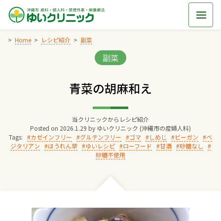
Skip
to
content
Home
レシピ紹介
副菜
Categories:
副菜
Home
青菜の胡麻和え
交通アクセス
当クリニックからレシピ紹介
院長からのごあいさつ
Posted on
2026.1.29
by
ゆいクリニック (沖縄市の産婦人科)
Tags:
カゼインフリー
グルテンフリー
ゴマ
しめじ
ビーガン
ベ
ジタリアン
ほうれん草
ゆいレシピ
ローフード
甘酒
砂糖なし
ゆいクリニックの経営理念
砂糖不使用
診療料金
妊婦健診