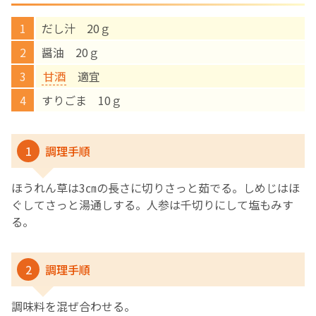
だし汁 20ｇ
English Page
醤油 20ｇ
甘酒
適宜
すりごま 10ｇ
1
調理手順
ほうれん草は3㎝の長さに切りさっと茹でる。しめじはほ
ぐしてさっと湯通しする。人参は千切りにして塩もみす
る。
2
調理手順
調味料を混ぜ合わせる。