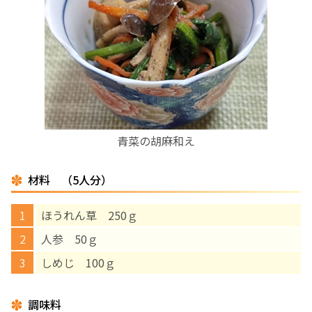
お産について
親と子の結びつき支援
母乳育児
青菜の胡麻和え
予防接種
材料 （5人分）
その他の診療内容
ほうれん草 250ｇ
‘さんルーム’ でさまざまな講座・クラス
人参 50ｇ
しめじ 100ｇ
遠方にお住まいで当院での出産を希望される方へ
調味料
医師プロフィール