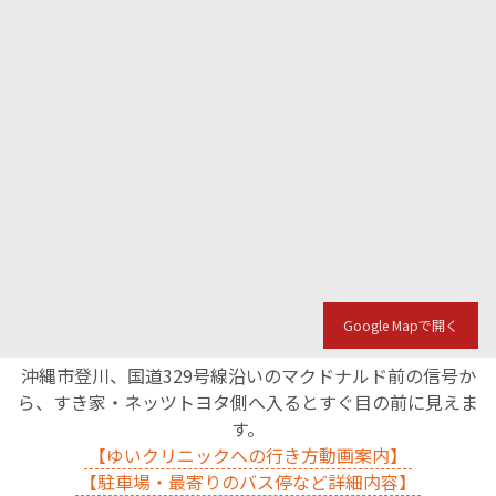
Google Mapで開く
沖縄市登川、国道329号線沿いのマクドナルド前の信号か
ら、すき家・ネッツトヨタ側へ入るとすぐ目の前に見えま
す。
【ゆいクリニックへの行き方動画案内】
【駐車場・最寄りのバス停など詳細内容】