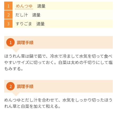
めんつゆ
適量
English Page
だし汁 適量
すりごま 適量
1
調理手順
ほうれん草は鍋で茹で、冷水で冷まして水気を切って食べ
やすいサイズに切っておく。白菜は太めの千切りにして塩
もみする。
2
調理手順
めんつゆとだし汁を合わせて、水気をしっかり切ったほう
れん草と白菜を加えて和える。