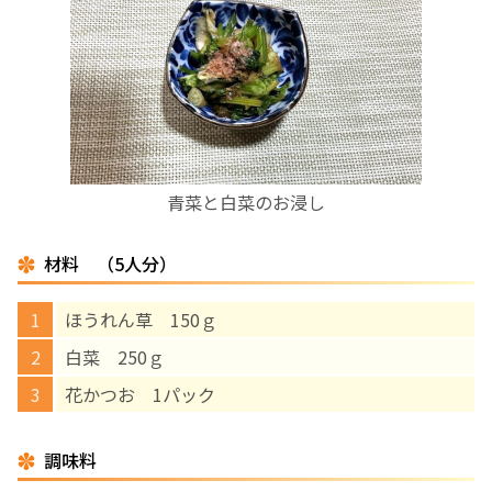
お産について
親と子の結びつき支援
母乳育児
青菜と白菜のお浸し
予防接種
材料 （5人分）
その他の診療内容
ほうれん草 150ｇ
‘さんルーム’ でさまざまな講座・クラス
白菜 250ｇ
花かつお 1パック
遠方にお住まいで当院での出産を希望される方へ
調味料
医師プロフィール