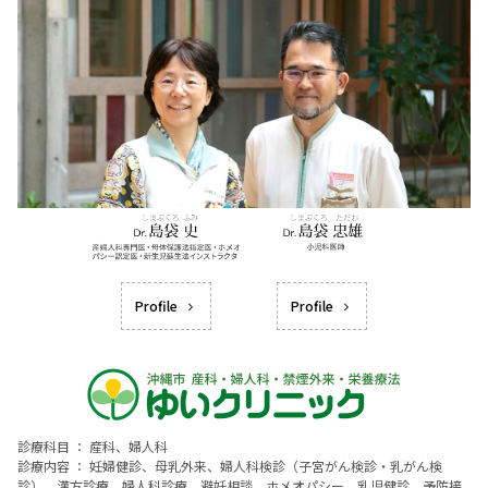
Profile
Profile
診療科目 ： 産科、婦人科
診療内容 ： 妊婦健診、母乳外来、婦人科検診（子宮がん検診・乳がん検
診）、漢方診療、婦人科診療、避妊相談、ホメオパシー、乳児健診、予防接