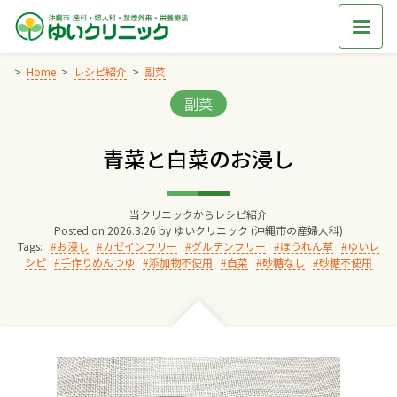
Skip
to
content
Home
レシピ紹介
副菜
Categories:
副菜
Home
青菜と白菜のお浸し
交通アクセス
当クリニックからレシピ紹介
院長からのごあいさつ
Posted on
2026.3.26
by
ゆいクリニック (沖縄市の産婦人科)
Tags:
お浸し
カゼインフリー
グルテンフリー
ほうれん草
ゆいレ
シピ
手作りめんつゆ
添加物不使用
白菜
砂糖なし
砂糖不使用
ゆいクリニックの経営理念
診療料金
妊婦健診