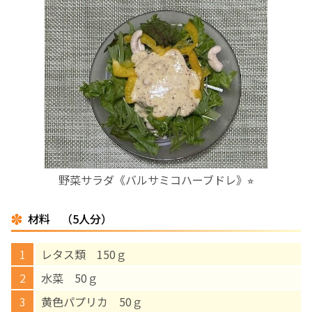
お産について
親と子の結びつき支援
母乳育児
予防接種
野菜サラダ《バルサミコハーブドレ》⭐︎
その他の診療内容
材料 （5人分）
‘さんルーム’ でさまざまな講座・クラス
レタス類 150ｇ
遠方にお住まいで当院での出産を希望される方へ
水菜 50ｇ
黄色パプリカ 50ｇ
医師プロフィール