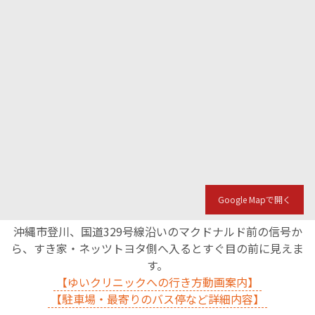
Google Mapで開く
沖縄市登川、国道329号線沿いのマクドナルド前の信号か
ら、すき家・ネッツトヨタ側へ入るとすぐ目の前に見えま
す。
【ゆいクリニックへの行き方動画案内】
【駐車場・最寄りのバス停など詳細内容】