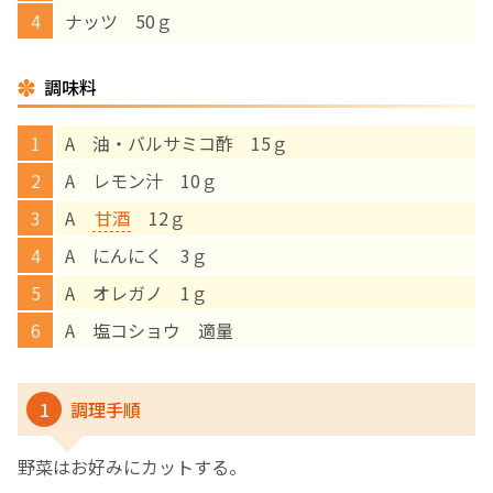
ナッツ 50ｇ
English Page
調味料
A 油・バルサミコ酢 15ｇ
A レモン汁 10ｇ
A
甘酒
12ｇ
A にんにく 3ｇ
A オレガノ 1ｇ
A 塩コショウ 適量
1
調理手順
野菜はお好みにカットする。