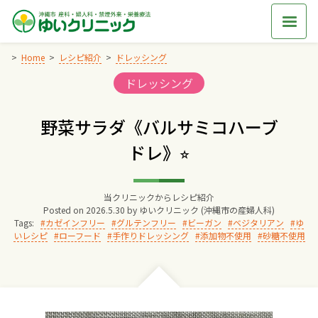
Skip
to
content
Home
レシピ紹介
ドレッシング
Categories:
ドレッシング
Home
野菜サラダ《バルサミコハーブ
交通アクセス
ドレ》⭐︎
院長からのごあいさつ
当クリニックからレシピ紹介
Posted on
2026.5.30
by
ゆいクリニック (沖縄市の産婦人科)
ゆいクリニックの経営理念
Tags:
カゼインフリー
グルテンフリー
ビーガン
ベジタリアン
ゆ
いレシピ
ローフード
手作りドレッシング
添加物不使用
砂糖不使用
診療料金
妊婦健診