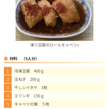
お産について
親と子の結びつき支援
母乳育児
凍り豆腐のロールキャベツ⭐︎
予防接種
材料 （5人分）
その他の診療内容
冷凍豆腐 400ｇ
‘さんルーム’ でさまざまな講座・クラス
玉ねぎ 200ｇ
干しシイタケ 3枚
遠方にお住まいで当院での出産を希望される方へ
エリンギ 150ｇ
キャベツの葉 ５枚
医師プロフィール