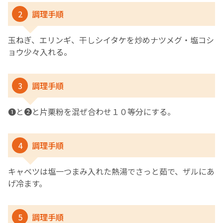
2
調理手順
玉ねぎ、エリンギ、干しシイタケを炒めナツメグ・塩コシ
ョウ少々入れる。
3
調理手順
❶と❷と片栗粉を混ぜ合わせ１０等分にする。
4
調理手順
キャベツは塩一つまみ入れた熱湯でさっと茹で、ザルにあ
げ冷ます。
5
調理手順