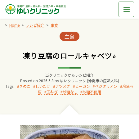
Skip
to
content
Home
レシピ紹介
主食
Categories:
主食
Home
凍り豆腐のロールキャベツ⭐︎
交通アクセス
当クリニックからレシピ紹介
院長からのごあいさつ
Posted on
2026.5.8
by
ゆいクリニック (沖縄市の産婦人科)
Tags:
きのこ
しいたけ
ナツメグ
ビーガン
ベジタリアン
冷凍豆
腐
玉ねぎ
砂糖なし
砂糖不使用
ゆいクリニックの経営理念
診療料金
妊婦健診