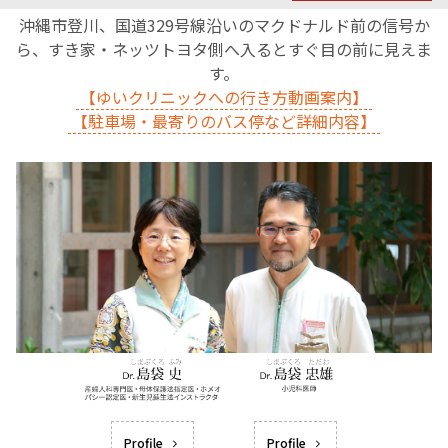
沖縄市登川、国道329号線沿いのマクドナルド前の信号か
ら、すき家・ネッツトヨタ側へ入るとすぐ目の前に見えま
す。
【ゆいクリニックへの行き方動画案内】
【駐車場・最寄りのバス停など詳細内容】
Profile
Profile