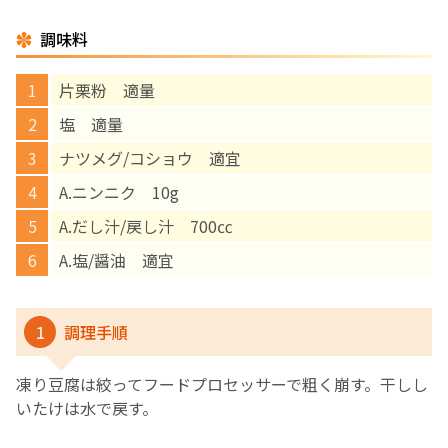
調味料
English Page
片栗粉 適量
塩 適量
ナツメグ/コショウ 適宜
A.ニンニク 10g
A.だし汁/戻し汁 700㏄
A.塩/醤油 適宜
1
調理手順
凍り豆腐は絞ってフードプロセッサーで粗く崩す。干しし
いたけは水で戻す。