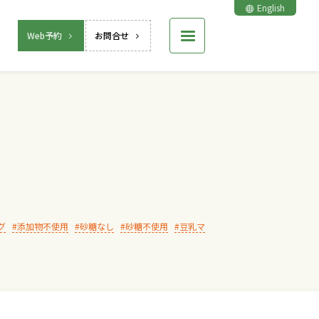
English
Web予約
お問合せ
グ
添加物不使用
砂糖なし
砂糖不使用
豆乳マ