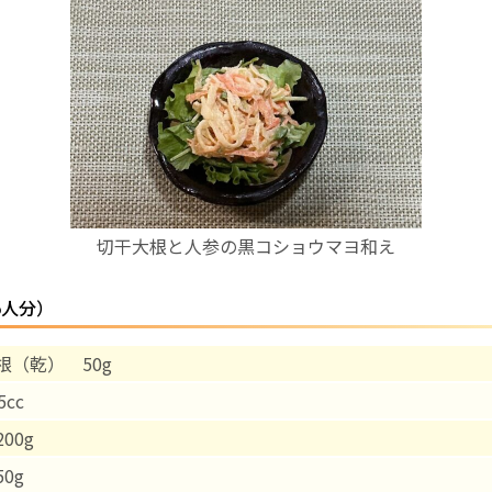
お産について
親と子の結びつき支援
母乳育児
予防接種
切干大根と人参の黒コショウマヨ和え
その他の診療内容
5人分）
‘さんルーム’ でさまざまな講座・クラス
根（乾） 50g
5cc
遠方にお住まいで当院での出産を希望される方へ
00g
0g
医師プロフィール