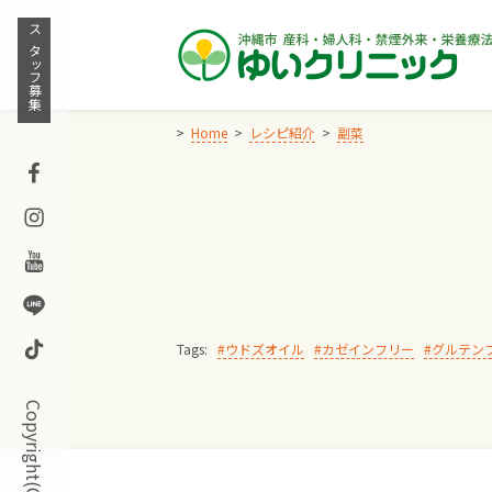
Skip
to
スタッフ募集
content
Home
レシピ紹介
副菜
Facebook
Instagram
Youtube
Line
TikTok
Tags:
ウドズオイル
カゼインフリー
グルテン