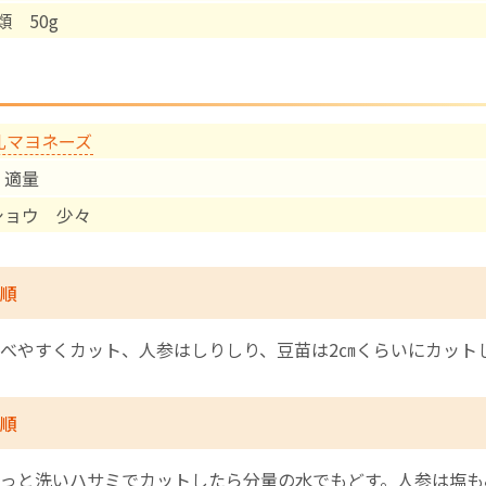
類 50g
English Page
乳マヨネーズ
 適量
ショウ 少々
順
べやすくカット、人参はしりしり、豆苗は2㎝くらいにカット
順
っと洗いハサミでカットしたら分量の水でもどす。人参は塩も