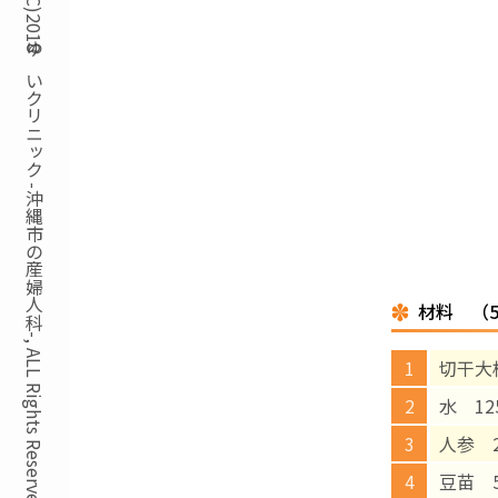
Copyright(C)2018ゆいクリニック -沖縄市の産婦人科-, ALL Rights Reserved.
材料 （
切干大
水 12
人参 2
豆苗 5