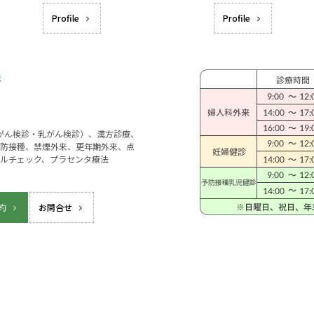
Profile
Profile
宮がん検診・乳がん検診）、漢方診療、
防接種、禁煙外来、更年期外来、点
ルチェック、プラセンタ療法
約
お問合せ