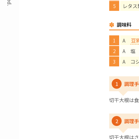
レタス
調味料
A
豆
A 塩
A コ
1
調理手
切干大根は食
2
調理手
切干大根はさ