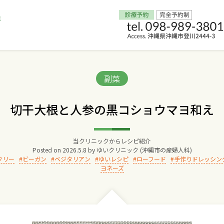
Home
Categories:
副菜
交通アクセス
切干大根と人参の黒コショウマヨ和え
院長からのごあいさつ
当クリニックからレシピ紹介
Posted on
2026.5.8
by
ゆいクリニック (沖縄市の産婦人科)
ゆいクリニックの経営理念
フリー
ビーガン
ベジタリアン
ゆいレシピ
ローフード
手作りドレッシン
ヨネーズ
診療料金
妊婦健診