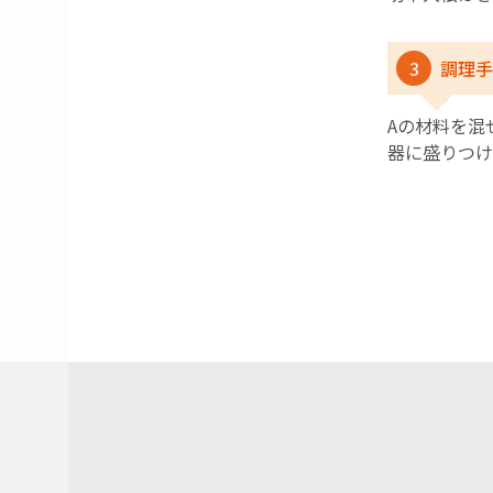
3
調理手
Aの材料を混
器に盛りつけ